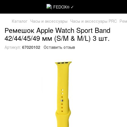
Каталог
Часы и аксессуары
Часы и аксессуары PRC
Рем
Ремешок Apple Watch Sport Band
42/44/45/49 мм (S/M & M/L) 3 шт.
Артикул:
67020102
Оставить отзыв