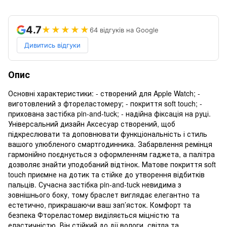
4.7
★★★★★
64 відгуків на Google
Дивитись відгуки
Опис
Основні характеристики: - створений для Apple Watch; -
виготовлений з фтореластомеру; - покриття soft touch; -
прихована застібка pin-and-tuck; - надійна фіксація на руці.
Універсальний дизайн Аксесуар створений, щоб
підкреслювати та доповнювати функціональність і стиль
вашого улюбленого смартгодинника. Забарвлення ремінця
гармонійно поєднується з оформленням гаджета, а палітра
дозволяє знайти уподобаний відтінок. Матове покриття soft
touch приємне на дотик та стійке до утворення відбитків
пальців. Сучасна застібка pin-and-tuck невидима з
зовнішнього боку, тому браслет виглядає елегантно та
естетично, прикрашаючи ваш зап’ясток. Комфорт та
безпека Фтореластомер виділяється міцністю та
еластичністю. Він стійкий до дії вологи, світла та