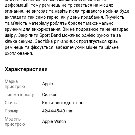
деформації, тому ремінець не тріскається на місцях
згинання, не вигоряє та навіть після тривалого носіння буде
виглядати так само гарно, як у день придбання. Гнучкість
та м’якість матеріалу роблять браслет максимально
зручним для використання. Він не подразнює та не натирає
шкіру. Закріпити Sport Band можливо однією рукою та за
кілька секунд. Застібка pin-and-tuck протягується крізь
ремінець та фіксується, забезпечуючи міцне та щільне
охоплювання.
Характеристики
Марка
Apple
пристрою
Тип матеріалу
Силікон
Стиль
Кольорові однотонні
Розмір
42/44/45/49 mm
Модель
Apple Watch
пристрою