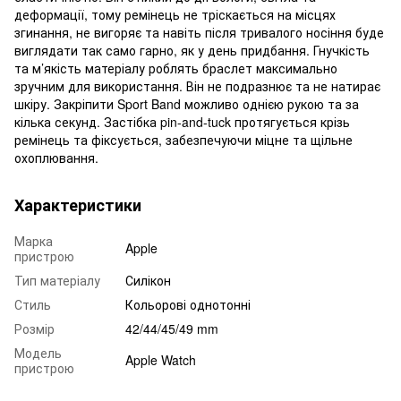
деформації, тому ремінець не тріскається на місцях
згинання, не вигоряє та навіть після тривалого носіння буде
виглядати так само гарно, як у день придбання. Гнучкість
та м’якість матеріалу роблять браслет максимально
зручним для використання. Він не подразнює та не натирає
шкіру. Закріпити Sport Band можливо однією рукою та за
кілька секунд. Застібка pin-and-tuck протягується крізь
ремінець та фіксується, забезпечуючи міцне та щільне
охоплювання.
Характеристики
Марка
Apple
пристрою
Тип матеріалу
Силікон
Стиль
Кольорові однотонні
Розмір
42/44/45/49 mm
Модель
Apple Watch
пристрою