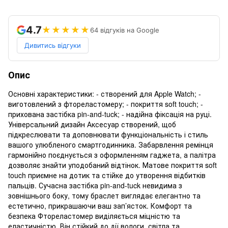
4.7
★★★★★
64 відгуків на Google
Дивитись відгуки
Опис
Основні характеристики: - створений для Apple Watch; -
виготовлений з фтореластомеру; - покриття soft touch; -
прихована застібка pin-and-tuck; - надійна фіксація на руці.
Універсальний дизайн Аксесуар створений, щоб
підкреслювати та доповнювати функціональність і стиль
вашого улюбленого смартгодинника. Забарвлення ремінця
гармонійно поєднується з оформленням гаджета, а палітра
дозволяє знайти уподобаний відтінок. Матове покриття soft
touch приємне на дотик та стійке до утворення відбитків
пальців. Сучасна застібка pin-and-tuck невидима з
зовнішнього боку, тому браслет виглядає елегантно та
естетично, прикрашаючи ваш зап’ясток. Комфорт та
безпека Фтореластомер виділяється міцністю та
еластичністю. Він стійкий до дії вологи, світла та