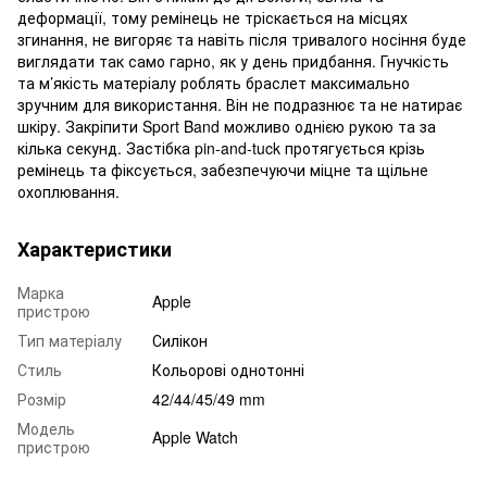
деформації, тому ремінець не тріскається на місцях
згинання, не вигоряє та навіть після тривалого носіння буде
виглядати так само гарно, як у день придбання. Гнучкість
та м’якість матеріалу роблять браслет максимально
зручним для використання. Він не подразнює та не натирає
шкіру. Закріпити Sport Band можливо однією рукою та за
кілька секунд. Застібка pin-and-tuck протягується крізь
ремінець та фіксується, забезпечуючи міцне та щільне
охоплювання.
Характеристики
Марка
Apple
пристрою
Тип матеріалу
Силікон
Стиль
Кольорові однотонні
Розмір
42/44/45/49 mm
Модель
Apple Watch
пристрою