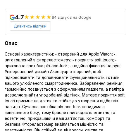
4.7
★★★★★
64 відгуків на Google
Дивитись відгуки
Опис
Основні характеристики: - створений для Apple Watch; -
виготовлений з фтореластомеру; - покриття soft touch; -
прихована застібка pin-and-tuck; - надійна фіксація на руці.
Універсальний дизайн Аксесуар створений, щоб
підкреслювати та доповнювати функціональність і стиль
вашого улюбленого смартгодинника. Забарвлення ремінця
гармонійно поєднується з оформленням гаджета, а палітра
дозволяє знайти уподобаний відтінок. Матове покриття soft
touch приємне на дотик та стійке до утворення відбитків
пальців. Сучасна застібка pin-and-tuck невидима з
зовнішнього боку, тому браслет виглядає елегантно та
естетично, прикрашаючи ваш зап’ясток. Комфорт та
безпека Фтореластомер виділяється міцністю та
еластичністю. Він стійкий до дії вологи, світла та