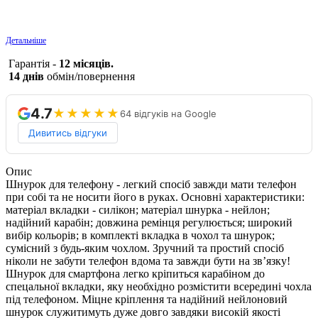
Детальніше
Гарантія -
12 місяців.
14 днів
обмін/повернення
4.7
★★★★★
64 відгуків на Google
Дивитись відгуки
Опис
Шнурок для телефону - легкий спосіб завжди мати телефон
при собі та не носити його в руках. Основні характеристики:
матеріал вкладки - силікон; матеріал шнурка - нейлон;
надійний карабін; довжина ремінця регулюється; широкий
вибір кольорів; в комплекті вкладка в чохол та шнурок;
сумісний з будь-яким чохлом. Зручний та простий спосіб
ніколи не забути телефон вдома та завжди бути на зв’язку!
Шнурок для смартфона легко кріпиться карабіном до
спецальної вкладки, яку необхідно розмістити всередині чохла
під телефоном. Міцне кріплення та надійний нейлоновий
шнурок служитимуть дуже довго завдяки високій якості