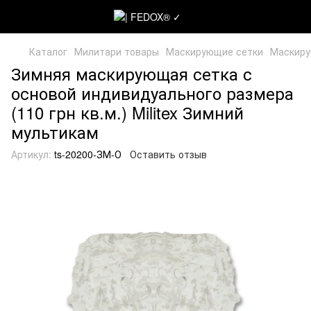
Каталог
Милитари товары
Маскирующие сетки
Маскиру
Зимняя маскирующая сетка с
основой индивидуального размера
(110 грн кв.м.) Militex Зимний
мультикам
Артикул:
ts-20200-ЗМ-О
Оставить отзыв