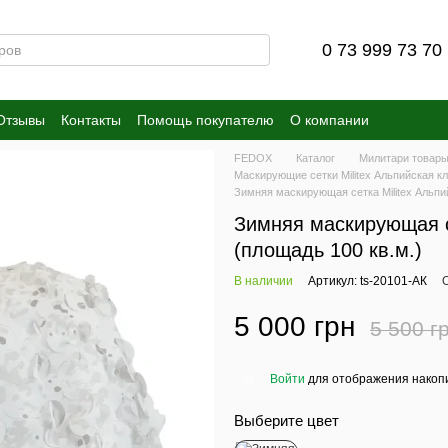
0 73 999 73 70
Отзывы
Контакты
Помощь покупателю
О компании
FEDOX
Каталог
Милитари товар
Маскирующие сетки Militex Альпийская кля
Зимняя маскирующая сетка Militex Альпи
Зимняя маскирующая се
(площадь 100 кв.м.)
В наличии
Артикул: ts-20101-АК
5 000 грн
5 500 г
Войти
для отображения накопи
%
Выберите цвет