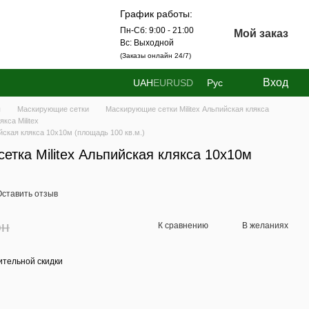
График работы:
Пн-Сб: 9:00 - 21:00
Мой заказ
Вс: Выходной
(Заказы онлайн 24/7)
Вход
UAH
EUR
USD
Рус
ы
Маскирующие сетки
Маскирующие сетки Militex Альпийская клякса
кса Militex
йская клякса 10х10м (площадь 100 кв.м.)
тка Militex Альпийская клякса 10х10м
Оставить отзыв
рн
К сравнению
В желаниях
тельной скидки