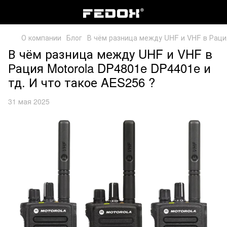
О компании
Блог
В чём разница между UHF и VHF в Рация
В чём разница между UHF и VHF в
Рация Motorola DP4801e DP4401e и
тд. И что такое AES256 ?
31 мая 2025