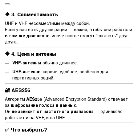
🔶 3.
Совместимость
UHF и VHF несовместимы между собой.
Если у вас есть другие рации — важно, чтобы они работали
в том же диапазоне
, иначе они не смогут "слышать" друг
друга.
🔶 4.
Цена и антенны
VHF-антенны
обычно длиннее.
UHF-антенны
короче, удобнее, особенно для
портативных раций.
🔐 AES256
Алгоритм
AES256
(Advanced Encryption Standard) отвечает
за
шифрование голоса и данных
.
Он
не зависит от частотного диапазона
— одинаково
работает и на VHF, и на UHF.
✅ Что выбрать?