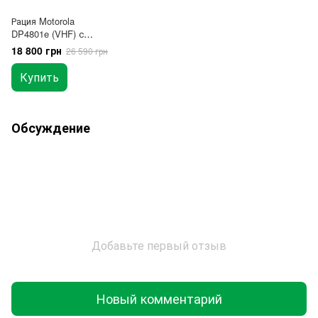
Рация Motorola
DP4801e (VHF) с
шифрованием
18 800 грн
26 590 грн
(+AES256) Диапазон
(136–174 МГц)
Купить
2450mAh. Black
Обсуждение
Добавьте первый отзыв
Новый комментарий