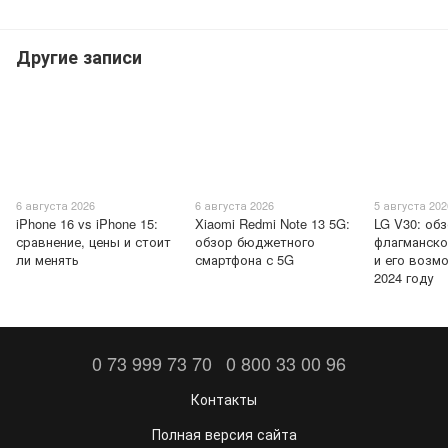
Другие записи
6 августа 2026
6 августа 2026
5 августа 202
iPhone 16 vs iPhone 15:
Xiaomi Redmi Note 13 5G:
LG V30: об
сравнение, цены и стоит
обзор бюджетного
флагманско
ли менять
смартфона с 5G
и его возм
2024 году
0 73 999 73 70
0 800 33 00 96
Контакты
Полная версия сайта