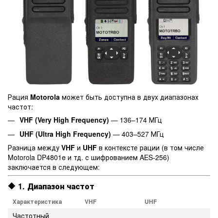
Рация
Motorola
может быть доступна в двух диапазонах
частот:
VHF (Very High Frequency)
— 136–174 МГц
UHF (Ultra High Frequency)
— 403–527 МГц
Разница между
VHF
и
UHF
в контексте рации (в том числе
Motorola DP4801e и тд. с шифрованием AES-256)
заключается в следующем:
🔶 1.
Диапазон частот
Характеристика
VHF
UHF
Частотный