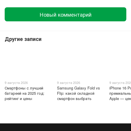
Новый комментарий
Другие записи
9 августа 2026
9 августа 2026
9 августа 202
Смартфоны с лучшей
Samsung Galaxy Fold vs
iPhone 16 P
батареей на 2025 год:
Flip: какой складной
премиальн
рейтинг и цены
смартфон выбрать
Apple — це