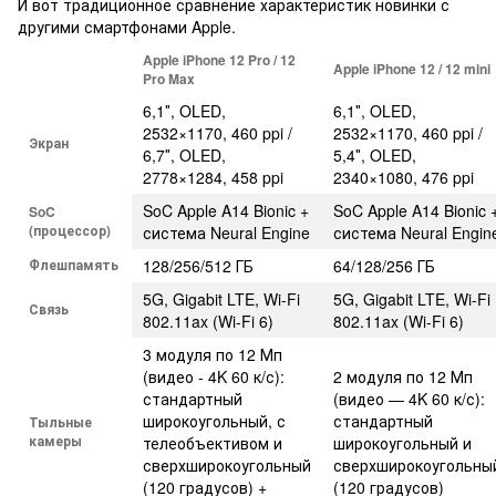
И вот традиционное сравнение характеристик новинки с
другими смартфонами Apple.
Apple iPhone 12 Pro / 12
Apple iPhone 12 / 12 mini
Pro Max
6,1″, OLED,
6,1″, OLED,
2532×1170, 460 ppi /
2532×1170, 460 ppi /
Экран
6,7″, OLED,
5,4″, OLED,
2778×1284, 458 ppi
2340×1080, 476 ppi
SoC Apple A14 Bionic +
SoC Apple A14 Bionic 
SoC
(процессор)
система Neural Engine
система Neural Engin
Флешпамять
128/256/512 ГБ
64/128/256 ГБ
5G, Gigabit LTE, Wi-Fi
5G, Gigabit LTE, Wi-Fi
Связь
802.11ax (Wi-Fi 6)
802.11ax (Wi-Fi 6)
3 модуля по 12 Мп
(видео - 4K 60 к/с):
2 модуля по 12 Мп
стандартный
(видео — 4K 60 к/с):
широкоугольный, с
стандартный
Тыльные
камеры
телеобъективом и
широкоугольный и
сверхширокоугольный
сверхширокоугольны
(120 градусов) +
(120 градусов)