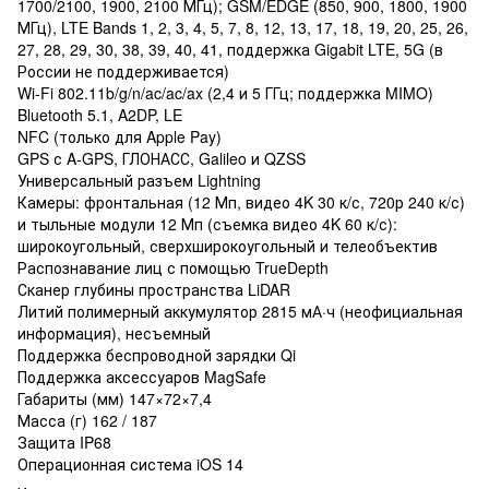
1700/2100, 1900, 2100 МГц); GSM/EDGE (850, 900, 1800, 1900
МГц), LTE Bands 1, 2, 3, 4, 5, 7, 8, 12, 13, 17, 18, 19, 20, 25, 26,
27, 28, 29, 30, 38, 39, 40, 41, поддержка Gigabit LTE, 5G (в
России не поддерживается)
Wi-Fi 802.11b/g/n/ac/ac/ax (2,4 и 5 ГГц; поддержка MIMO)
Bluetooth 5.1, A2DP, LE
NFC (только для Apple Pay)
GPS с A-GPS, ГЛОНАСС, Galileo и QZSS
Универсальный разъем Lightning
Камеры: фронтальная (12 Мп, видео 4K 30 к/с, 720р 240 к/с)
и тыльные модули 12 Мп (съемка видео 4K 60 к/с):
широкоугольный, сверхширокоугольный и телеобъектив
Распознавание лиц с помощью TrueDepth
Сканер глубины пространства LiDAR
Литий полимерный аккумулятор 2815 мА·ч (неофициальная
информация), несъемный
Поддержка беспроводной зарядки Qi
Поддержка аксессуаров MagSafe
Габариты (мм) 147×72×7,4
Масса (г) 162 / 187
Защита IP68
Операционная система iOS 14