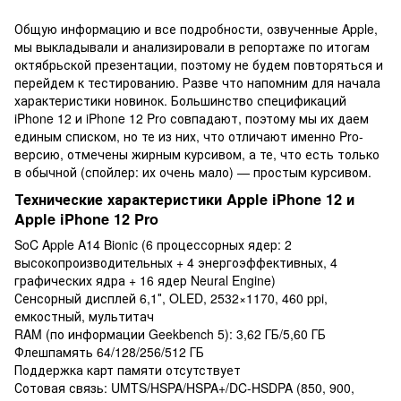
Общую информацию и все подробности, озвученные Apple,
мы выкладывали и анализировали в репортаже по итогам
октябрьской презентации, поэтому не будем повторяться и
перейдем к тестированию. Разве что напомним для начала
характеристики новинок. Большинство спецификаций
iPhone 12 и iPhone 12 Pro совпадают, поэтому мы их даем
единым списком, но те из них, что отличают именно Pro-
версию, отмечены жирным курсивом, а те, что есть только
в обычной (спойлер: их очень мало) — простым курсивом.
Технические характеристики Apple iPhone 12 и
Apple iPhone 12 Pro
SoC Apple A14 Bionic (6 процессорных ядер: 2
высокопроизводительных + 4 энергоэффективных, 4
графических ядра + 16 ядер Neural Engine)
Сенсорный дисплей 6,1″, OLED, 2532×1170, 460 ppi,
емкостный, мультитач
RAM (по информации Geekbench 5): 3,62 ГБ/5,60 ГБ
Флешпамять 64/128/256/512 ГБ
Поддержка карт памяти отсутствует
Сотовая связь: UMTS/HSPA/HSPA+/DC-HSDPA (850, 900,