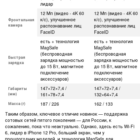
лидар
12 Мп (видео - 4K 60
12 Мп (видео - 4K 60
к/с), улучшенное
к/с), улучшенное
Фронтальная
камера
распознавание лиц
распознавание лиц
FaceID
FaceID
есть + технология
есть + технология
MagSafe
MagSafe
(беспроводная
(беспроводная
Быстрая
зарядка мощностью
зарядка мощностью
зарядка
до 15 Вт, магнитное
до 15 Вт, магнитное
подключение
подключение
аксессуаров)
аксессуаров)
147×72×7,4 /
147×72×7,4 /
Габариты
(мм)
161×78×7,4
132×64×7,4
Масса (г)
187 / 226
162 / 133
Таким образом, ключевое отличие новинок — поддержка
сотовых сетей пятого поколения — для России, к
сожалению, пока что неактуально. Однако, здесь есть Wi-Fi
6, лидер в iPhone 12 Pro, больший экран, чем у
прошлогодних моделей, и технология MagSafe для