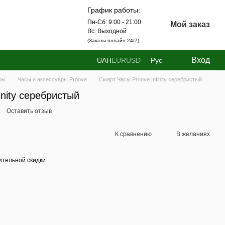
График работы:
Пн-Сб: 9:00 - 21:00
Мой заказ
Вс: Выходной
(Заказы онлайн 24/7)
Вход
UAH
EUR
USD
Рус
ры
Часы и аксессуары Proove
Смарт Часы Proove Infinity серебристый
inity серебристый
Оставить отзыв
К сравнению
В желаниях
тельной скидки