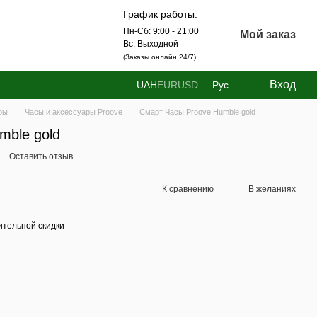
График работы:
Пн-Сб: 9:00 - 21:00
Мой заказ
Вс: Выходной
(Заказы онлайн 24/7)
Вход
UAH
EUR
USD
Рус
ры
Часы и аксессуары Proove
Смарт Часы Proove Humble gold
mble gold
Оставить отзыв
К сравнению
В желаниях
тельной скидки