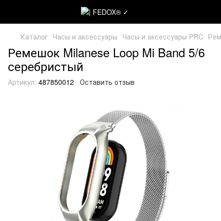
Каталог
Часы и аксессуары
Часы и аксессуары PRC
Рем
Ремешок Milanese Loop Mi Band 5/6
серебристый
Артикул:
487850012
Оставить отзыв