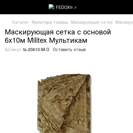
Каталог
Милитари товары
Маскирующие сетки
Маскирую
Маскирующая сетка с основой
6х10м Militex Мультикам
Артикул:
ts-20610-М-О
Оставить отзыв