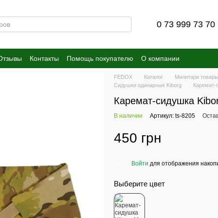
0 73 999 73 70
Отзывы
Контакты
Помощь покупателю
О компании
FEDOX
Каталог
Милитари товар
Сидушки одинарные Kiborg
Каремат-с
Каремат-сидушка Kibo
В наличии
Артикул: ts-8205
Оста
450 грн
Войти
для отображения накопи
%
Выберите цвет