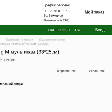
График работы:
Пн-Сб: 9:00 - 21:00
Мой заказ
Вс: Выходной
(Заказы онлайн 24/7)
Вход
UAH
EUR
USD
Рус
ы
Карематы и сидушки
Сидушки одинарные
идушка Kiborg М мультикам (33*25см)
rg М мультикам (33*25см)
вить отзыв
К сравнению
В желаниях
тельной скидки