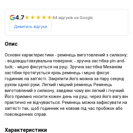
4.7
★★★★★
64 відгуків на Google
Дивитись відгуки
Опис
Основні характеристики - ремінець виготовлений з силікону;
- водовідштовхувальна поверхня; - зручна застібка pin-and-
tuck; - міцно фіксується на руці. Зручна застібка Механізм
застібки протягується крізь ремінець і міцно фіксує
годинник на зап'ясті. Закріпити його можна за пару секунд
рухом однієї руки. Легкий і міцний ремінець Ремінець
виготовлений з силікону, завдяки чому він легкий і гнучкий.
Його приємно носити кожен день на руці, через його вагу він
практично не відчувається. Ремінець можна зафіксувати на
зап'ясті так, щоб годинник не ковзав під час пробіжок або
повсякденних справ.
Характеристики