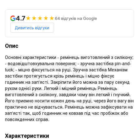
4.7
★★★★★
64 відгуків на Google
Дивитись відгуки
Опис
Основні характеристики - ремінець виготовлений з силікону;
- водовідштовхувальна поверхня; - зручна застібка pin-and-
tuck; - міцно фіксується на руці. Зручна застібка Механізм
застібки протягується крізь ремінець і міцно фіксує
годинник на зап'ясті. Закріпити його можна за пару секунд
рухом однієї руки. Легкий і міцний ремінець Ремінець
виготовлений з силікону, завдяки чому він легкий і гнучкий.
Його приємно носити кожен день на руці, через його вагу він
практично не відчувається. Ремінець можна зафіксувати на
зап'ясті так, щоб годинник не ковзав під час пробіжок або
повсякденних справ.
Характеристики