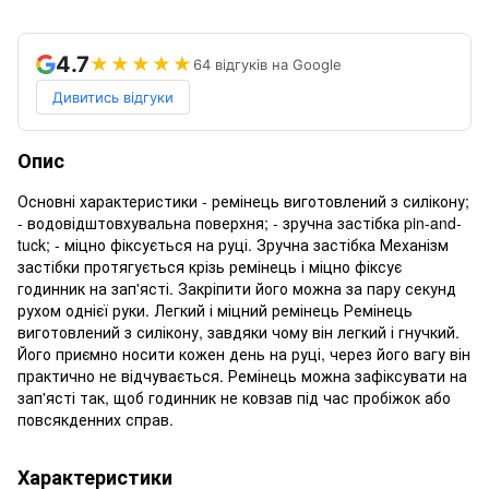
4.7
★★★★★
64 відгуків на Google
Дивитись відгуки
Опис
Основні характеристики - ремінець виготовлений з силікону;
- водовідштовхувальна поверхня; - зручна застібка pin-and-
tuck; - міцно фіксується на руці. Зручна застібка Механізм
застібки протягується крізь ремінець і міцно фіксує
годинник на зап'ясті. Закріпити його можна за пару секунд
рухом однієї руки. Легкий і міцний ремінець Ремінець
виготовлений з силікону, завдяки чому він легкий і гнучкий.
Його приємно носити кожен день на руці, через його вагу він
практично не відчувається. Ремінець можна зафіксувати на
зап'ясті так, щоб годинник не ковзав під час пробіжок або
повсякденних справ.
Характеристики