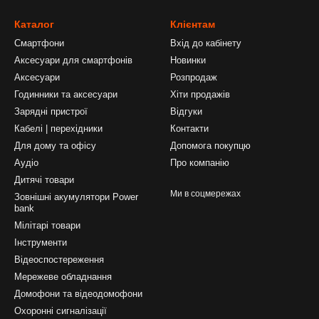
Каталог
Клієнтам
Смартфони
Вхід до кабінету
Аксесуари для смартфонів
Новинки
Аксесуари
Розпродаж
Годинники та аксесуари
Хіти продажів
Зарядні пристрої
Відгуки
Кабелі | перехідники
Контакти
Для дому та офісу
Допомога покупцю
Аудіо
Про компанію
Дитячі товари
Ми в соцмережах
Зовнішні акумулятори Power
bank
Мілітарі товари
Інструменти
Відеоспостереження
Мережеве обладнання
Домофони та відеодомофони
Охоронні сигналізації