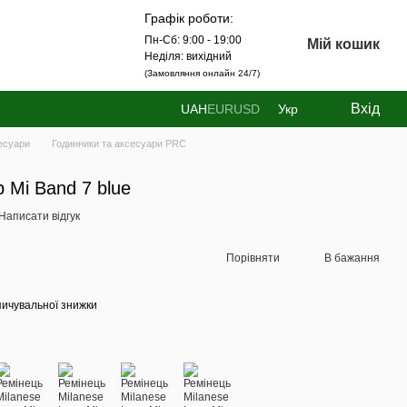
Графік роботи:
Пн-Сб: 9:00 - 19:00
Мій кошик
Неділя: вихідний
(Замовляння онлайн 24/7)
Вхід
UAH
EUR
USD
Укр
есуари
Годинники та аксесуари PRC
 Mi Band 7 blue
Написати відгук
Порівняти
В бажання
ичувальної знижки