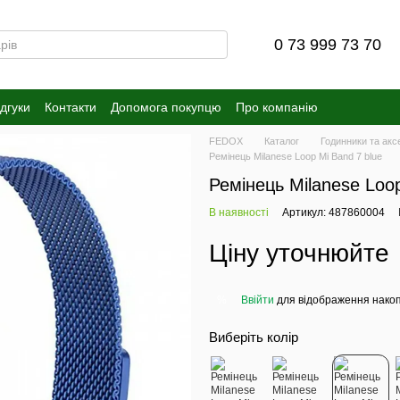
0 73 999 73 70
ідгуки
Контакти
Допомога покупцю
Про компанію
FEDOX
Каталог
Годинники та акс
Ремінець Milanese Loop Mi Band 7 blue
Ремінець Milanese Loop
В наявності
Артикул: 487860004
Ціну уточнюйте
Ввійти
для відображення накоп
%
Виберіть колір