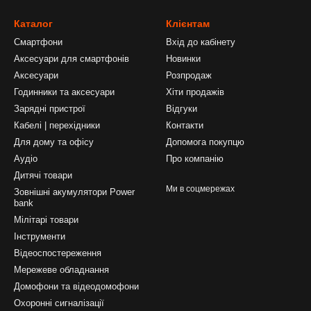
Каталог
Клієнтам
Смартфони
Вхід до кабінету
Аксесуари для смартфонів
Новинки
Аксесуари
Розпродаж
Годинники та аксесуари
Хіти продажів
Зарядні пристрої
Відгуки
Кабелі | перехідники
Контакти
Для дому та офісу
Допомога покупцю
Аудіо
Про компанію
Дитячі товари
Ми в соцмережах
Зовнішні акумулятори Power
bank
Мілітарі товари
Інструменти
Відеоспостереження
Мережеве обладнання
Домофони та відеодомофони
Охоронні сигналізації