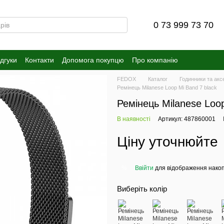
0 73 999 73 70
ідгуки
Контакти
Допомога покупцю
Про компанію
FEDOX
Каталог
Годинники та акс
Ремінець Milanese Loop Mi Band 7 black
Ремінець Milanese Loop
В наявності
Артикул: 487860001
Ціну уточнюйте
Ввійти
для відображення накоп
%
Виберіть колір