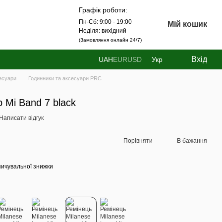
Графік роботи:
Пн-Сб: 9:00 - 19:00
Мій кошик
Неділя: вихідний
(Замовляння онлайн 24/7)
Вхід
UAH
EUR
USD
Укр
есуари
Годинники та аксесуари PRC
 Mi Band 7 black
Написати відгук
Порівняти
В бажання
ичувальної знижки