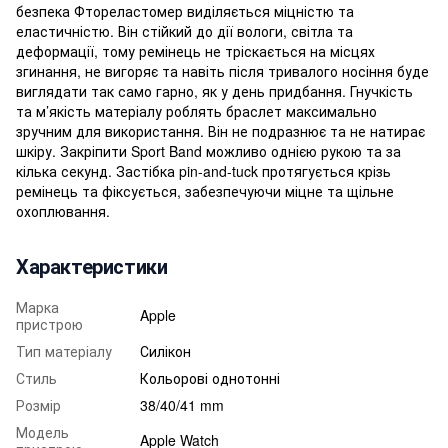
безпека Фтореластомер виділяється міцністю та
еластичністю. Він стійкий до дії вологи, світла та
деформації, тому ремінець не тріскається на місцях
згинання, не вигоряє та навіть після тривалого носіння буде
виглядати так само гарно, як у день придбання. Гнучкість
та м’якість матеріалу роблять браслет максимально
зручним для використання. Він не подразнює та не натирає
шкіру. Закріпити Sport Band можливо однією рукою та за
кілька секунд. Застібка pin-and-tuck протягується крізь
ремінець та фіксується, забезпечуючи міцне та щільне
охоплювання.
Характеристики
Марка
Apple
пристрою
Тип матеріалу
Силікон
Стиль
Кольорові однотонні
Розмір
38/40/41 mm
Модель
Apple Watch