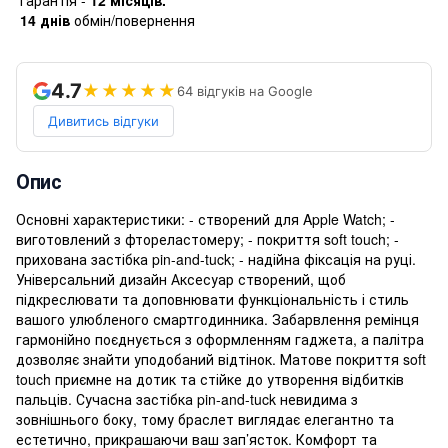
14 днів
обмін/повернення
4.7
★★★★★
64 відгуків на Google
Дивитись відгуки
Опис
Основні характеристики: - створений для Apple Watch; -
виготовлений з фтореластомеру; - покриття soft touch; -
прихована застібка pin-and-tuck; - надійна фіксація на руці.
Універсальний дизайн Аксесуар створений, щоб
підкреслювати та доповнювати функціональність і стиль
вашого улюбленого смартгодинника. Забарвлення ремінця
гармонійно поєднується з оформленням гаджета, а палітра
дозволяє знайти уподобаний відтінок. Матове покриття soft
touch приємне на дотик та стійке до утворення відбитків
пальців. Сучасна застібка pin-and-tuck невидима з
зовнішнього боку, тому браслет виглядає елегантно та
естетично, прикрашаючи ваш зап’ясток. Комфорт та