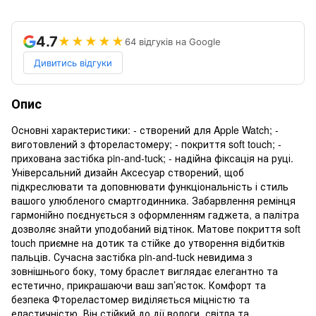
4.7
★★★★★
64 відгуків на Google
Дивитись відгуки
Опис
Основні характеристики: - створений для Apple Watch; -
виготовлений з фтореластомеру; - покриття soft touch; -
прихована застібка pin-and-tuck; - надійна фіксація на руці.
Універсальний дизайн Аксесуар створений, щоб
підкреслювати та доповнювати функціональність і стиль
вашого улюбленого смартгодинника. Забарвлення ремінця
гармонійно поєднується з оформленням гаджета, а палітра
дозволяє знайти уподобаний відтінок. Матове покриття soft
touch приємне на дотик та стійке до утворення відбитків
пальців. Сучасна застібка pin-and-tuck невидима з
зовнішнього боку, тому браслет виглядає елегантно та
естетично, прикрашаючи ваш зап’ясток. Комфорт та
безпека Фтореластомер виділяється міцністю та
еластичністю. Він стійкий до дії вологи, світла та