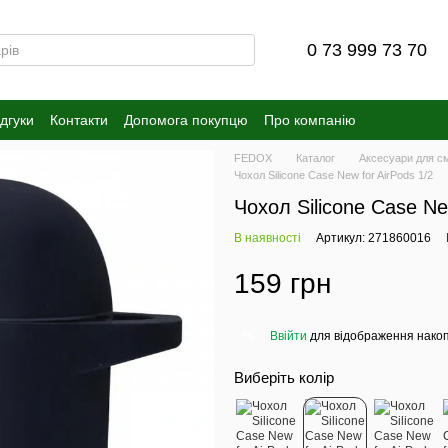
0 73 999 73 70
ідгуки
Контакти
Допомога покупцю
Про компанію
FEDOX
Каталог
Аксесуари для с
Чохол Silicone Case New for AirPods 1/2
Чохол Silicone Case Ne
В наявності
Артикул: 271860016
159 грн
Ввійти
для відображення накоп
%
Виберіть колір