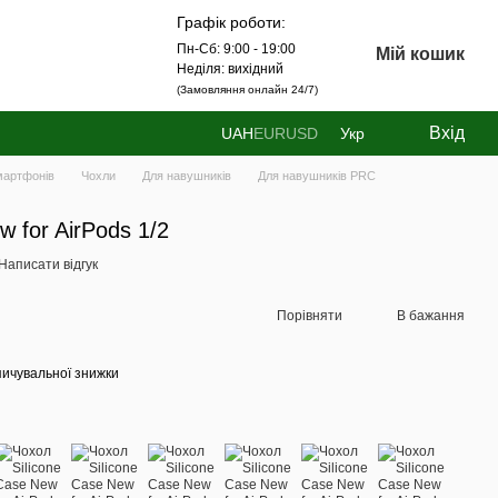
Графік роботи:
Пн-Сб: 9:00 - 19:00
Мій кошик
Неділя: вихідний
(Замовляння онлайн 24/7)
Вхід
UAH
EUR
USD
Укр
мартфонів
Чохли
Для навушників
Для навушників PRC
w for AirPods 1/2
Написати відгук
Порівняти
В бажання
ичувальної знижки