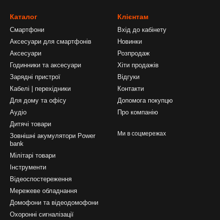
Каталог
Клієнтам
Смартфони
Вхід до кабінету
Аксесуари для смартфонів
Новинки
Аксесуари
Розпродаж
Годинники та аксесуари
Хіти продажів
Зарядні пристрої
Відгуки
Кабелі | перехідники
Контакти
Для дому та офісу
Допомога покупцю
Аудіо
Про компанію
Дитячі товари
Ми в соцмережах
Зовнішні акумулятори Power
bank
Мілітарі товари
Інструменти
Відеоспостереження
Мережеве обладнання
Домофони та відеодомофони
Охоронні сигналізації