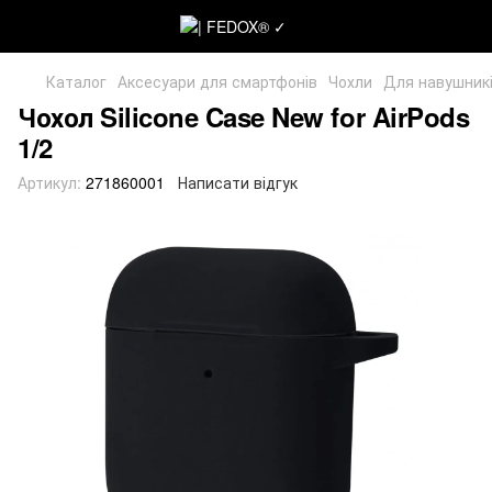
Каталог
Аксесуари для смартфонів
Чохли
Для навушник
Чохол Silicone Case New for AirPods
1/2
Артикул:
271860001
Написати відгук