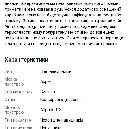
дизайн Поверхня зовні матова, завдяки чому його приємно
тримати і він не ковзає в руці. Чохол додатково оснащений
карабіном, тому його буде зручно зафіксувати на сумці або
рюкзаку. Захисні властивості Чохол захищає зарядний кейс
AirPods від подряпин, пилу і різних пошкоджень. Завдяки
термопластичному поліуретану він стійкий до зовнішніх
пошкоджень і не розтягується. Стійко переносить перепади
температури і не вицвітає під впливом сонячних променів.
Характеристики
Тип
Для навушників
Марка
Apple
пристрою
Тип матеріалу
Силікон
Стиль
Кольорові однотонні
Модель
Airpods 1/2
пристрою
Тип покриття
Чохол для навушників
Тип пристрою
Навушники