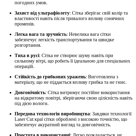
погодних умов.
Захист від ультрафіолету
: Сітка зберігає свій колір та
властивості навіть після тривалого впливу сонячних
променів.
Легка вага та зручність
: Невелика вага сітки
забезпечує легкість транспортування та швидке
розгортання.
Тиха в русі
: Сітка не створює шуму навіть при
сильному вітрі, що робить її ідеальною для спеціальних
операцій.
Стійкість до грибкових уражень
: Виготовлена з
матеріалу, що не піддається впливу грибка та не гниє.
Довговічність
: Сітка витримує постійне використання
на відкритому повітрі, зберігаючи свою цілісність навіть
під дією вологи.
Передова технологія виробництва
: Завдяки технології
Laser Cut краї сітки оброблені з високою точністю, що
забезпечує акуратний вигляд та довговічність.
Простота в використанні
: Легко розкладається, не