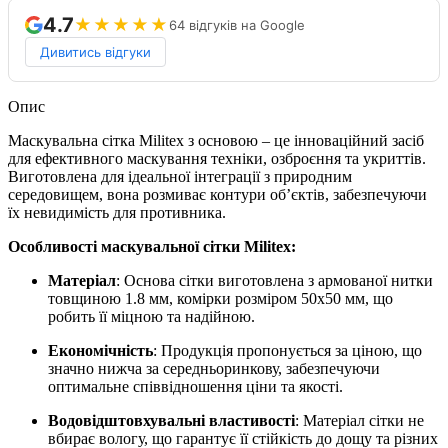
4.7
★★★★★
64 відгуків на Google
Дивитись відгуки
Опис
Маскувальна сітка Militex з основою – це інноваційний засіб
для ефективного маскування техніки, озброєння та укриттів.
Виготовлена для ідеальної інтеграції з природним
середовищем, вона розмиває контури об’єктів, забезпечуючи
їх невидимість для противника.
Особливості маскувальної сітки Militex:
Матеріал
: Основа сітки виготовлена з армованої нитки
товщиною 1.8 мм, комірки розміром 50х50 мм, що
робить її міцною та надійною.
Економічність
: Продукція пропонується за ціною, що
значно нижча за середньоринкову, забезпечуючи
оптимальне співвідношення ціни та якості.
Водовідштовхувальні властивості
: Матеріал сітки не
вбирає вологу, що гарантує її стійкість до дощу та різних