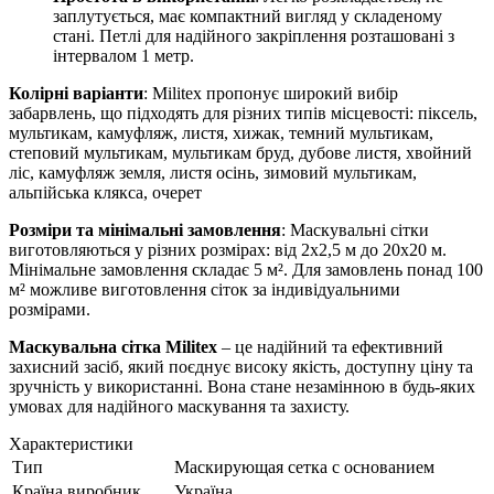
заплутується, має компактний вигляд у складеному
стані. Петлі для надійного закріплення розташовані з
інтервалом 1 метр.
Колірні варіанти
: Militex пропонує широкий вибір
забарвлень, що підходять для різних типів місцевості: піксель,
мультикам, камуфляж, листя, хижак, темний мультикам,
степовий мультикам, мультикам бруд, дубове листя, хвойний
ліс, камуфляж земля, листя осінь, зимовий мультикам,
альпійська клякса, очерет
Розміри та мінімальні замовлення
: Маскувальні сітки
виготовляються у різних розмірах: від 2х2,5 м до 20х20 м.
Мінімальне замовлення складає 5 м². Для замовлень понад 100
м² можливе виготовлення сіток за індивідуальними
розмірами.
Маскувальна сітка Militex
– це надійний та ефективний
захисний засіб, який поєднує високу якість, доступну ціну та
зручність у використанні. Вона стане незамінною в будь-яких
умовах для надійного маскування та захисту.
Характеристики
Тип
Маскирующая сетка с основанием
Країна виробник
Україна