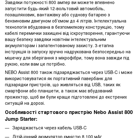
Завдяки потужності 800 ампер ви можете впевнено
запустити будь-який 12-вольтовий автомобіль,
позашляховик, вантажівку або суднову батарею з
бензиновим двигуном об'ємом до 4 літрів. Інтелектуальна
технологія вбудована в безпомилкову конструкцію, тому
кабелі перемички захищені від іскроутворення, гарантуючи
вашу безпеку завдяки новітнім інтелектуальним
акумуляторам і запатентованому захисту. 3-етапна
інструкція із запуску зручно надрукована безпосередньо на
мішечку для зберігання з мікрофібри, тому вона завжди під
рукою, коли вам це потрібно.
NEBO Assist 800 також підзаряджається через USB-C і може
використовуватися як портативний павербанк для
підзарядки пристроїв, що живляться від USB, таких як
смартфони або планшети, а також має вбудований
прожектор, щоб ви були краще підготовлені до екстрених
ситуацій на дорозі.
Особливості стартового пристрію Nebo Assist 800
Jump Starter:
Заряджається через кабель USB-C
Літій-іонний акумулятор ємністю 8 100 мАг