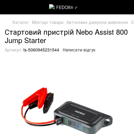
Каталог
Мілітарі товари
Автономні джерела живлення
З
Стартовий пристрій Nebo Assist 800
Jump Starter
Артикул:
ts-5060945231544
Написати відгук