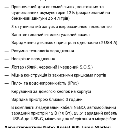
Призначений для автомобільних, вантажних та
судноплавних акумуляторів 12 В (розрахований на
бензинові двигуни до 4 літрів)
3-ступінчастий запуск з іскрозахисною технологією
Запатентований інтелектуальний захист
Заряджання декількох пристроїв одночасно (2 USB-A)
Розумна технологія заряджання
Наскрізне заряджання
Ліхтар (білий, червоний і червоний S.O.S.)
Міцна конструкція із захисними кришками портів
Пило- та водонепроникність (IP65)
Керування за домогою кнопок на корпусі
Зарядка пристрою близько 3 години
В комплекті з'єднувальні кабелі NEBO, автомобільний
зарядний пристрій 12 В (10 Вт), 23.5" зарядний кабель
USB-A до USB-C, мішечок для зберігання з мікрофібри
Характеристики Nebo Assist 800 Jump Starter: