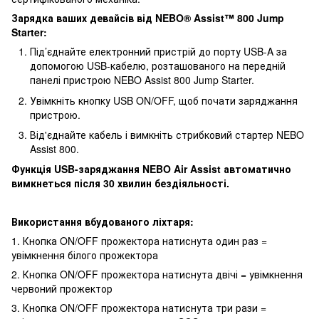
Зарядка ваших девайсів від NEBO® Assist™ 800 Jump
Starter:
Під’єднайте електронний пристрій до порту USB-A за
допомогою USB-кабелю, розташованого на передній
панелі пристрою NEBO Assist 800 Jump Starter.
Увімкніть кнопку USB ON/OFF, щоб почати заряджання
пристрою.
Від'єднайте кабель і вимкніть стрибковий стартер NEBO
Assist 800.
Функція USB-заряджання NEBO Air Assist автоматично
вимкнеться після 30 хвилин бездіяльності.
Використання вбудованого ліхтаря:
1. Кнопка ON/OFF прожектора натиснута один раз =
увімкнення білого прожектора
2. Кнопка ON/OFF прожектора натиснута двічі = увімкнення
червоний прожектор
3. Кнопка ON/OFF прожектора натиснута три рази =