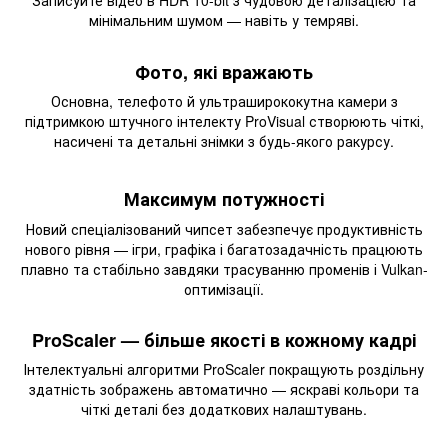
Записуйте відео в HDR 10-bit з чудовою деталізацією та
мінімальним шумом — навіть у темряві.
Фото, які вражають
Основна, телефото й ультраширококутна камери з
підтримкою штучного інтелекту ProVisual створюють чіткі,
насичені та детальні знімки з будь-якого ракурсу.
Максимум потужності
Новий спеціалізований чипсет забезпечує продуктивність
нового рівня — ігри, графіка і багатозадачність працюють
плавно та стабільно завдяки трасуванню променів і Vulkan-
оптимізації.
ProScaler — більше якості в кожному кадрі
Інтелектуальні алгоритми ProScaler покращують роздільну
здатність зображень автоматично — яскраві кольори та
чіткі деталі без додаткових налаштувань.