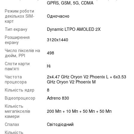
GPRS, GSM, 5G, CDMA
Режим роботи
декількох SIM-
Одночасно
карт
Тип екрану
Dynamic LTPO AMOLED 2X
Розширення
3120x1440
екрану
Число пікселів на
498
дюйм, PPI
Слоти карти
Ні
пам'яті
Частота
2x4.47 GHz Oryon V2 Phoenix L + 6x3.53
процесора
GHz Oryon V2 Phoenix M
Кількість ядер
8
Відеопроцесор
Adreno 830
Кількість
мегапікселів
200 Мп + 10 Мп + 50 Мп + 50 Мп
камери
Спалах
Світодіодний
Кількість