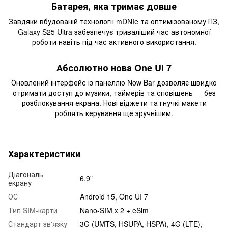
Батарея, яка тримає довше
Завдяки вбудованій технології mDNIe та оптимізованому ПЗ,
Galaxy S25 Ultra забезпечує триваліший час автономної
роботи навіть під час активного використання.
Абсолютно нова One UI 7
Оновлений інтерфейс із панеллю Now Bar дозволяє швидко
отримати доступ до музики, таймерів та сповіщень — без
розблокування екрана. Нові віджети та гнучкі макети
роблять керування ще зручнішим.
Характеристики
Діагональ
6.9"
екрану
ОС
Android 15, One UI 7
Тип SIM-карти
Nano-SIM x 2 + eSim
Стандарт зв'язку
3G (UMTS, HSUPA, HSPA), 4G (LTE),