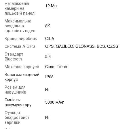
мегапікселів
12 Мп
камери на
лицьовій панелі
Максимальна
роздільна
8К
здатність відео
Країна виробник
США
Система A-GPS
GPS, GALILEO, GLONASS, BDS, QZSS
Стандарт
5.4
Bluetooth
Матеріал корпуса
Скло, Титан
Вологозахищений
IP68
корпус
Роз'єм для
Ні
навушників
Ємність
5000 мА/г
аккумулятору
Функція
бездротової
Ні
зарядки