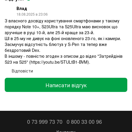
Влад
18.08.2025 в 23:06
З власного досвіду користування смартфонами у такому
порядку Note 10+, S23Ultra та S25Ultra маю висновок що
зручніше в руці 10-й, але 25-й краще за 23-й.
ШІ в 25-му не дивує на фоні оновленого 23-го, як і камери.
Засмучує відсутність блютуз у S-Pen та тепер вже
бездротовий Dex.
В іншому - повністю згоден з описом до відео "Затрейдінів
S23 на S25" (https://youtu.be/STULtB1-BVM).
Відповісти
Написати відгук
0 73 999 73 70
0 800 33 00 96