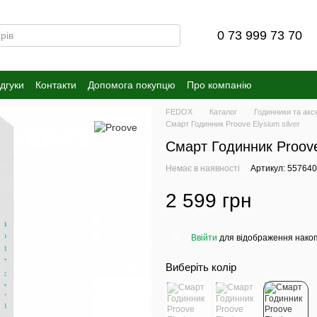
0 73 999 73 70
ідгуки
Контакти
Допомога покупцю
Про компанію
FEDOX
Каталог
Годинники та акс
Смарт Годинник Proove Elysium silver
Смарт Годинник Proove 
Немає в наявності
Артикул: 55764
2 599 грн
Ввійти
для відображення накоп
%
Виберіть колір