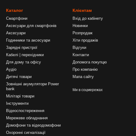
Каталог
Клієнтам
Смартфони
Вхід до кабінету
Аксесуари для смартфонів
Новинки
Аксесуари
Розпродаж
Годинники та аксесуари
Хіти продажів
Зарядні пристрої
Відгуки
Кабелі | перехідники
Контакти
Для дому та офісу
Допомога покупцю
Аудіо
Про компанію
Дитячі товари
Мапа сайту
Зовнішні акумулятори Power
bank
Ми в соцмережах
Мілітарі товари
Інструменти
Відеоспостереження
Мережеве обладнання
Домофони та відеодомофони
Охоронні сигналізації