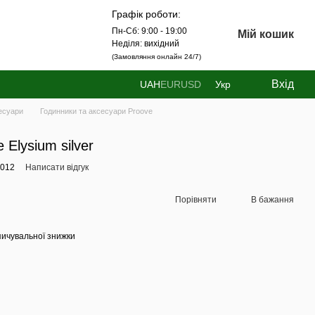
Графік роботи:
Пн-Сб: 9:00 - 19:00
Мій кошик
Неділя: вихідний
(Замовляння онлайн 24/7)
Вхід
UAH
EUR
USD
Укр
есуари
Годинники та аксесуари Proove
Elysium silver
0012
Написати відгук
Порівняти
В бажання
ичувальної знижки