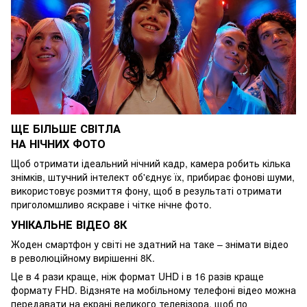
ЩЕ БІЛЬШЕ СВІТЛА
НА НІЧНИХ ФОТО
Щоб отримати ідеальний нічний кадр, камера робить кілька
знімків, штучний інтелект об'єднує їх, прибирає фонові шуми,
використовує розмиття фону, щоб в результаті отримати
приголомшливо яскраве і чітке нічне фото.
УНІКАЛЬНЕ ВІДЕО 8К
Жоден смартфон у світі не здатний на таке – знімати відео
в революційному вирішенні 8К.
Це в 4 рази краще, ніж формат UHD і в 16 разів краще
формату FHD. Відзняте на мобільному телефоні відео можна
передавати на екрані великого телевізора, щоб по