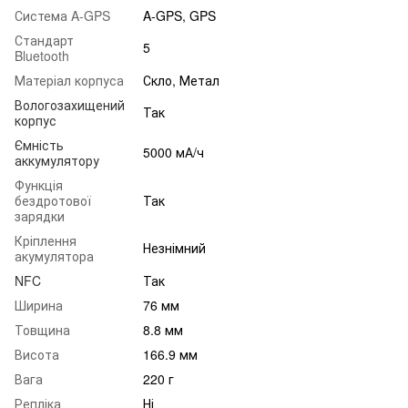
Система A-GPS
A-GPS, GPS
Стандарт
5
Bluetooth
Матеріал корпуса
Скло, Метал
Вологозахищений
Так
корпус
Ємність
5000 мА/ч
аккумулятору
Функція
бездротової
Так
зарядки
Кріплення
Незнімний
акумулятора
NFC
Так
Ширина
76 мм
Товщина
8.8 мм
Висота
166.9 мм
Вага
220 г
Репліка
Ні