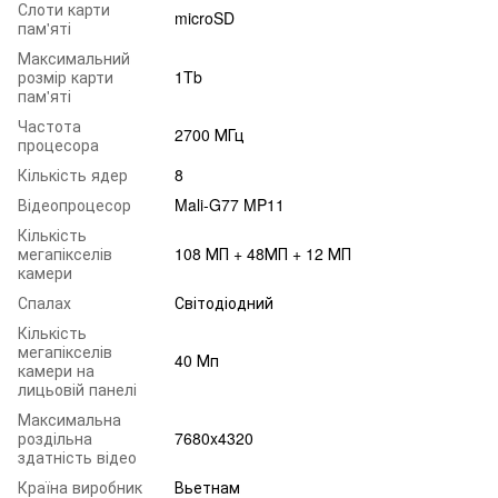
Слоти карти
microSD
пам'яті
Максимальний
розмір карти
1Tb
пам'яті
Частота
2700 МГц
процесора
Кількість ядер
8
Відеопроцесор
Mali-G77 MP11
Кількість
мегапікселів
108 МП + 48МП + 12 МП
камери
Спалах
Світодіодний
Кількість
мегапікселів
40 Мп
камери на
лицьовій панелі
Максимальна
роздільна
7680x4320
здатність відео
Країна виробник
Вьетнам