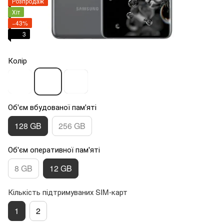
Розпродаж
Хіт
−43%
3
Колір
Об'єм вбудованої пам'яті
128 GB
256 GB
Об'єм оперативної пам'яті
8 GB
12 GB
Кількість підтримуваних SIM-карт
1
2