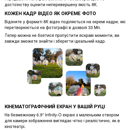
достоїнству оцінити неперевершену якість 8К.
КОЖЕН КАДР ВІДЕО ЯК ОКРЕМЕ ФОТО
Відзняте у форматі 8К відео поділяється на окремі кадри, які
перетворюються на фотографії в дозволі 33 Мп.
Тепер можна не боятися пропустити яскраві моменти, ви
завжди зможете знайти і зберегти ідеальний кадр.
КІНЕМАТОГРАФІЧНИЙ ЕКРАН У ВАШІЙ РУЦІ
На безмежному 6.9" Infinity-O екрані з маленьким отвором
для камери зображення виглядає чітко і реалістично, як в
кінотеатрі.