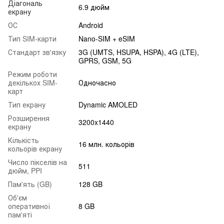
Діагональ
6.9 дюйм
екрану
ОС
Android
Тип SIM-карти
Nano-SIM + eSIM
Стандарт зв'язку
3G (UMTS, HSUPA, HSPA), 4G (LTE),
GPRS, GSM, 5G
Режим роботи
декількох SIM-
Одночасно
карт
Тип екрану
Dynamic AMOLED
Розширення
3200x1440
екрану
Кількість
16 млн. кольорів
кольорів екрану
Число пікселів на
511
дюйм, PPI
Пам'ять (GB)
128 GB
Об'єм
оперативної
8 GB
пам'яті