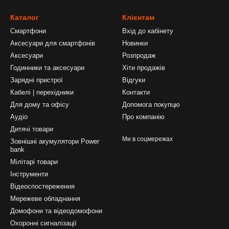
Каталог
Клієнтам
Смартфони
Вхід до кабінету
Аксесуари для смартфонів
Новинки
Аксесуари
Розпродаж
Годинники та аксесуари
Хіти продажів
Зарядні пристрої
Відгуки
Кабелі | перехідники
Контакти
Для дому та офісу
Допомога покупцю
Аудіо
Про компанію
Дитячі товари
Ми в соцмережах
Зовнішні акумулятори Power
bank
Мілітарі товари
Інструменти
Відеоспостереження
Мережеве обладнання
Домофони та відеодомофони
Охоронні сигналізації