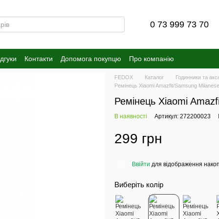
0 73 999 73 70
ідгуки
Контакти
Допомога покупцю
Про компанію
FEDOX
Каталог
Годинники та акс
Ремінець Xiaomi Amazfit/Samsung Milanes
Ремінець Xiaomi Amazf
В наявності
Артикул: 272200023
299 грн
Ввійти
для відображення накоп
%
Виберіть колір