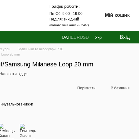
Графік роботи:
Пн-Сб: 9:00 - 19:00
Мій кошик
Неділя: вихідний
(Замовляння онлайн 24/7)
Вхід
UAH
EUR
USD
Укр
есуари
Годинники та аксесуари PRC
e Loop 20 mm
it/Samsung Milanese Loop 20 mm
Написати відгук
Порівняти
В бажання
ичувальної знижки