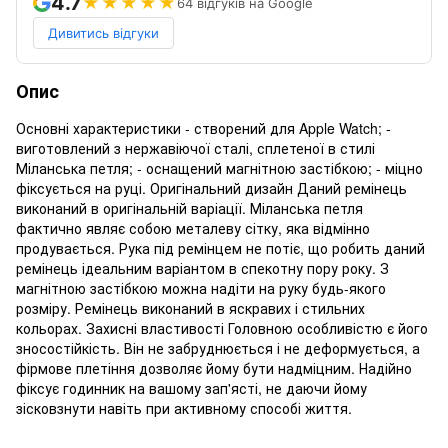
4.7
★★★★★
64 відгуків на Google
Дивитись відгуки
Опис
Основні характеристики - створений для Apple Watch; -
виготовлений з нержавіючої сталі, сплетеної в стилі
Міланська петля; - оснащений магнітною застібкою; - міцно
фіксується на руці. Оригінальний дизайн Даний ремінець
виконаний в оригінальній варіації. Міланська петля
фактично являє собою металеву сітку, яка відмінно
продувається. Рука під ремінцем не потіє, що робить даний
ремінець ідеальним варіантом в спекотну пору року. З
магнітною застібкою можна надіти на руку будь-якого
розміру. Ремінець виконаний в яскравих і стильних
кольорах. Захисні властивості Головною особливістю є його
зносостійкість. Він не забруднюється і не деформується, а
фірмове плетіння дозволяє йому бути надміцним. Надійно
фіксує годинник на вашому зап'ясті, не даючи йому
зісковзнути навіть при активному способі життя.