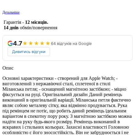
Детальніше
Гарантія -
12 місяців.
14 днів
обмін/повернення
4.7
★★★★★
64 відгуків на Google
Дивитись відгуки
Опис
Основні характеристики - створений для Apple Watch; -
виготовлений з нержавіючої сталі, сплетеної в стилі
Міланська петля; - оснащений магнітною застібкою; - міцно
фіксується на руці. Оригінальний дизайн Даний ремінець
виконаний в оригінальній варіації. Міланська петля фактично
являє собою металеву сітку, яка відмінно продувається. Рука
під ремінцем не потіє, що робить даний ремінець ідеальним
варіантом в спекотну пору року. З магнітною застібкою можна
надіти на руку будь-якого розміру. Ремінець виконаний в
яскравих і стильних кольорах. Захисні властивості Головною
особливістю є його зносостійкість. Він не забруднюється і не