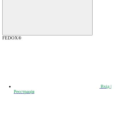
FEDOX®
Вхід |
Реєстрація