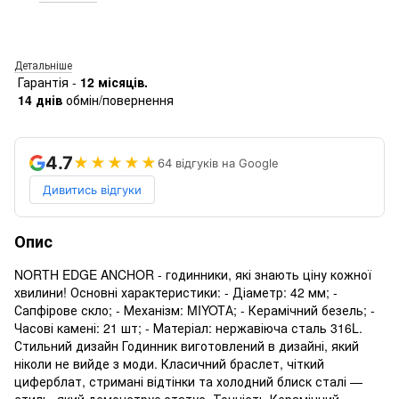
Детальніше
Гарантія -
12 місяців.
14 днів
обмін/повернення
4.7
★★★★★
64 відгуків на Google
Дивитись відгуки
Опис
NORTH EDGE ANCHOR - годинники, які знають ціну кожної
хвилини! Основні характеристики: - Діаметр: 42 мм; -
Сапфірове скло; - Механізм: MIYOTА; - Керамічний безель; -
Часові камені: 21 шт; - Матеріал: нержавіюча сталь 316L.
Стильний дизайн Годинник виготовлений в дизайні, який
ніколи не вийде з моди. Класичний браслет, чіткий
циферблат, стримані відтінки та холодний блиск сталі —
стиль, який демонструє статус. Точність Керамічний