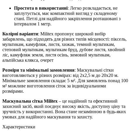
Простота в використанні
: Легко розкладається, не
заплутується, має компактний вигляд у складеному
стані. Петлі для надійного закріплення розташовані з
інтервалом 1 метр.
Колірні варіанти
: Militex пропонує широкий вибір
забарвлень, що підходять для різних типів місцевості: піксель,
мультикам, камуфляж, листя, хижак, темний мультикам,
степовий мультикам, мультикам бруд, дубове листя, хвойний
ліс, камуфляж земля, листя осінь, зимовий мультикам,
альпійська клякса, очерет
Розміри та мінімальні замовлення
: Маскувальні сітки
виготовляються у різних розмірах: від 2х2,5 м до 20х20 м.
Мінімальне замовлення складає 5 м². Для замовлень понад 100
м² можливе виготовлення сіток за індивідуальними
розмірами.
Маскувальна сітка Militex
– це надійний та ефективний
захисний засіб, який поєднує високу якість, доступну ціну та
зручність у використанні. Вона стане незамінною в будь-яких
умовах для надійного маскування та захисту.
Характеристики