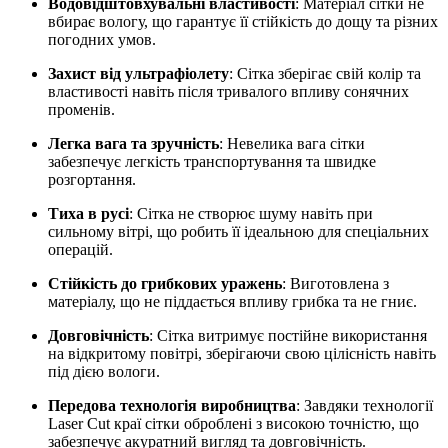
Водовідштовхувальні властивості
: Матеріал сітки не
вбирає вологу, що гарантує її стійкість до дощу та різних
погодних умов.
Захист від ультрафіолету
: Сітка зберігає свій колір та
властивості навіть після тривалого впливу сонячних
променів.
Легка вага та зручність
: Невелика вага сітки
забезпечує легкість транспортування та швидке
розгортання.
Тиха в русі
: Сітка не створює шуму навіть при
сильному вітрі, що робить її ідеальною для спеціальних
операцій.
Стійкість до грибкових уражень
: Виготовлена з
матеріалу, що не піддається впливу грибка та не гниє.
Довговічність
: Сітка витримує постійне використання
на відкритому повітрі, зберігаючи свою цілісність навіть
під дією вологи.
Передова технологія виробництва
: Завдяки технології
Laser Cut краї сітки оброблені з високою точністю, що
забезпечує акуратний вигляд та довговічність.