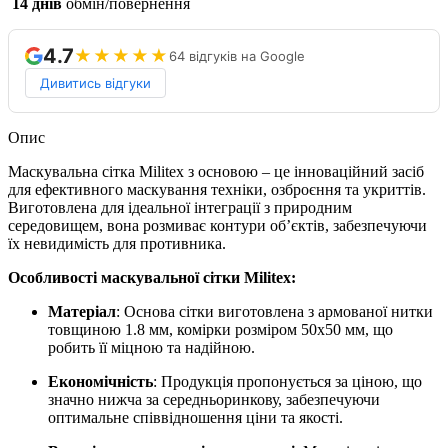
14 днів
обмін/повернення
4.7
★★★★★
64 відгуків на Google
Дивитись відгуки
Опис
Маскувальна сітка Militex з основою – це інноваційний засіб
для ефективного маскування техніки, озброєння та укриттів.
Виготовлена для ідеальної інтеграції з природним
середовищем, вона розмиває контури об’єктів, забезпечуючи
їх невидимість для противника.
Особливості маскувальної сітки Militex:
Матеріал
: Основа сітки виготовлена з армованої нитки
товщиною 1.8 мм, комірки розміром 50х50 мм, що
робить її міцною та надійною.
Економічність
: Продукція пропонується за ціною, що
значно нижча за середньоринкову, забезпечуючи
оптимальне співвідношення ціни та якості.