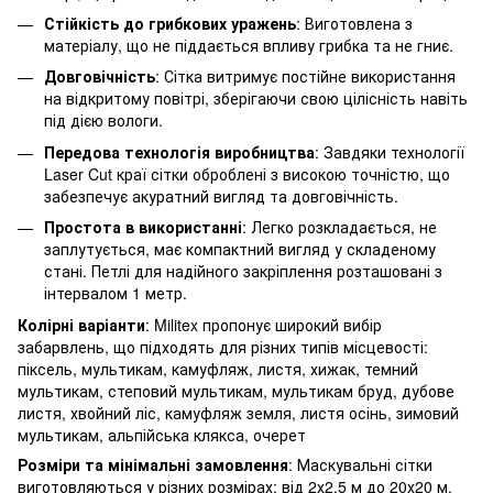
Стійкість до грибкових уражень
: Виготовлена з
матеріалу, що не піддається впливу грибка та не гниє.
Довговічність
: Сітка витримує постійне використання
на відкритому повітрі, зберігаючи свою цілісність навіть
під дією вологи.
Передова технологія виробництва
: Завдяки технології
Laser Cut краї сітки оброблені з високою точністю, що
забезпечує акуратний вигляд та довговічність.
Простота в використанні
: Легко розкладається, не
заплутується, має компактний вигляд у складеному
стані. Петлі для надійного закріплення розташовані з
інтервалом 1 метр.
Колірні варіанти
: Militex пропонує широкий вибір
забарвлень, що підходять для різних типів місцевості:
піксель, мультикам, камуфляж, листя, хижак, темний
мультикам, степовий мультикам, мультикам бруд, дубове
листя, хвойний ліс, камуфляж земля, листя осінь, зимовий
мультикам, альпійська клякса, очерет
Розміри та мінімальні замовлення
: Маскувальні сітки
виготовляються у різних розмірах: від 2х2,5 м до 20х20 м.