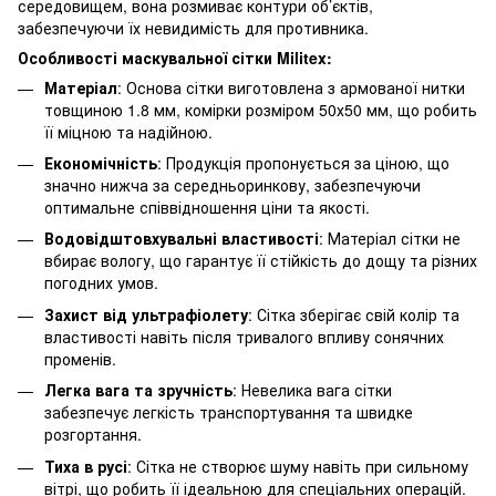
середовищем, вона розмиває контури об’єктів,
забезпечуючи їх невидимість для противника.
Особливості маскувальної сітки Militex:
Матеріал
: Основа сітки виготовлена з армованої нитки
товщиною 1.8 мм, комірки розміром 50х50 мм, що робить
її міцною та надійною.
Економічність
: Продукція пропонується за ціною, що
значно нижча за середньоринкову, забезпечуючи
оптимальне співвідношення ціни та якості.
Водовідштовхувальні властивості
: Матеріал сітки не
вбирає вологу, що гарантує її стійкість до дощу та різних
погодних умов.
Захист від ультрафіолету
: Сітка зберігає свій колір та
властивості навіть після тривалого впливу сонячних
променів.
Легка вага та зручність
: Невелика вага сітки
забезпечує легкість транспортування та швидке
розгортання.
Тиха в русі
: Сітка не створює шуму навіть при сильному
вітрі, що робить її ідеальною для спеціальних операцій.