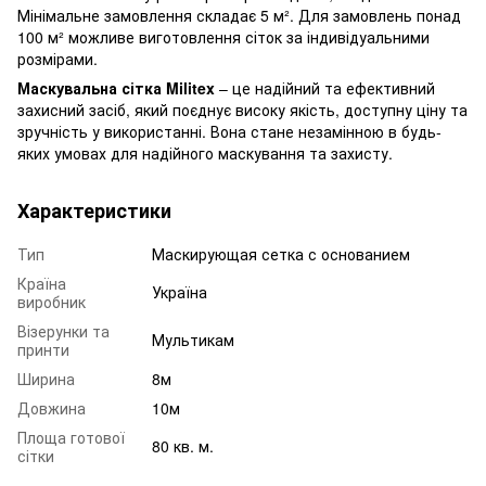
Мінімальне замовлення складає 5 м². Для замовлень понад
100 м² можливе виготовлення сіток за індивідуальними
розмірами.
Маскувальна сітка Militex
– це надійний та ефективний
захисний засіб, який поєднує високу якість, доступну ціну та
зручність у використанні. Вона стане незамінною в будь-
яких умовах для надійного маскування та захисту.
Характеристики
Тип
Маскирующая сетка с основанием
Країна
Україна
виробник
Візерунки та
Мультикам
принти
Ширина
8м
Довжина
10м
Площа готової
80 кв. м.
сітки