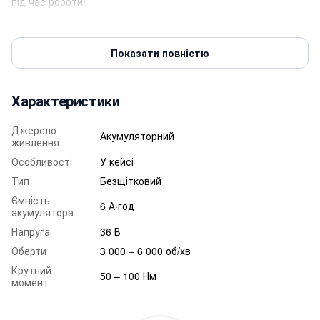
під час роботи!
!! Гарантія 3 роки !!
Показати повністю
Характеристики
Джерело
Акумуляторний
живлення
Особливості
У кейсі
Тип
Безщітковий
Ємність
6 А·год
акумулятора
Напруга
36 В
Оберти
3 000 – 6 000 об/хв
Акумуляторний дриль-шуруповерт DeWalt DCD800NT
— це
Крутний
50 – 100 Нм
високопродуктивний інструмент з
безщітковим двигуном
,
момент
що забезпечує надійність, ефективність і довгий термін
експлуатації. Завдяки передовим технологіям і зручному