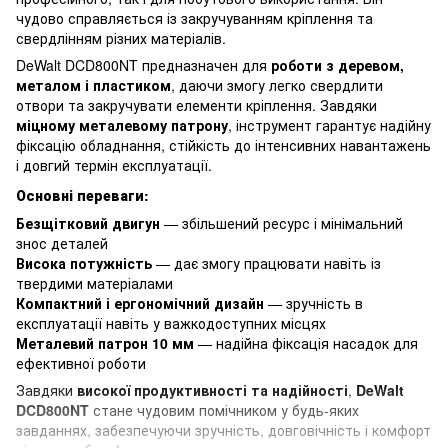
чудово справляється із закручуванням кріплення та
свердлінням різних матеріалів.
DeWalt DCD800NT предназначен для
роботи з деревом,
металом і пластиком
, даючи змогу легко свердлити
отвори та закручувати елементи кріплення. Завдяки
міцному металевому патрону
, інструмент гарантує надійну
фіксацію обладнання, стійкість до інтенсивних навантажень
і довгий термін експлуатації.
Основні переваги:
Безщітковий двигун
— збільшений ресурс і мінімальний
знос деталей
Висока потужність
— дає змогу працювати навіть із
твердими матеріалами
Компактний і ергономічний дизайн
— зручність в
експлуатації навіть у важкодоступних місцях
Металевий патрон 10 мм
— надійна фіксація насадок для
ефективної роботи
Завдяки
високої продуктивності та надійності
,
DeWalt
DCD800NT
стане чудовим помічником у будь-яких
завданнях, забезпечуючи зручність, довговічність і комфорт