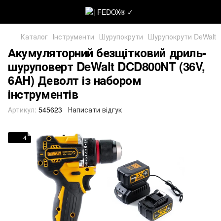
Каталог
Інструменти
Шурупокрути
Шурупокрути DeWalt
Акумуляторний безщітковий дриль-
шуруповерт DeWalt DCD800NT (36V,
6AH) Деволт із набором
інструментів
Артикул:
545623
Написати відгук
4