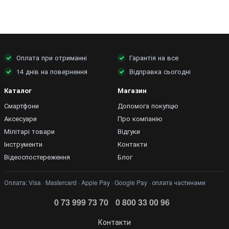
Оплата при отриманні
Гарантія на все
14 днів на повернення
Відправка сьогодні
Каталог
Магазин
Смартфони
Допомога покупцю
Конструкція та зручність використання:
Аксесуари
Про компанію
Металевий швидкозатискний патрон 0,8-10 мм
Мілітарі товари
Відгуки
забезпечує надійну фіксацію обладнання
Інструменти
Контакти
Ергономічна прогумована ручка
знижує навантаження
Відеоспостереження
Блог
на руки та підвищує зручність роботи
Компактний і збалансований дизайн
спрощує
Оплата: Visa · Mastercard · Apple Pay · Google Pay · оплата частинами
використання в обмеженому просторі
0 73 999 73 70
0 800 33 00 96
Вбудований світлодіод
ефективно освітлює робочу
зону
Контакти
Довговічність і надійність: