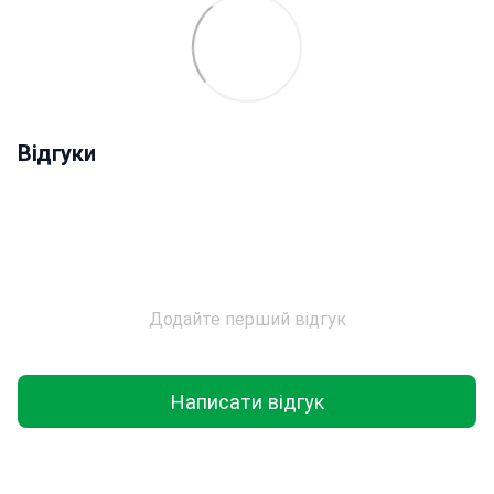
дизайну він підходить як для професіоналів, так і для
побутового використання.
Продуктивність і потужність:
DeWalt DCD800NT обладнаний
двошвидкісним
редуктором
, що дає змогу вибирати оптимальний режим
роботи:
Відгуки
Перша швидкість
– до 1400 об/хв для точних робіт
Друга швидкість
— до 3350 об/хв для інтенсивніших
завдань
Максимальний крутний момент
— 94 Нм (жорстке
загвинчування) і 27 Нм (м'яке)
21 ступінь регулювання крутного моменту
— для
Додайте перший відгук
точного настроювання під матеріал і тип кріплення
Завдяки
літій-іонного акумулятора 36 В
, інструмент
забезпечує стабільну роботу, не схильний до ефекту пам'яті
Написати відгук
та саморозряджання, а також може заряджатися на будь-
якому рівні заряду, що залишився.