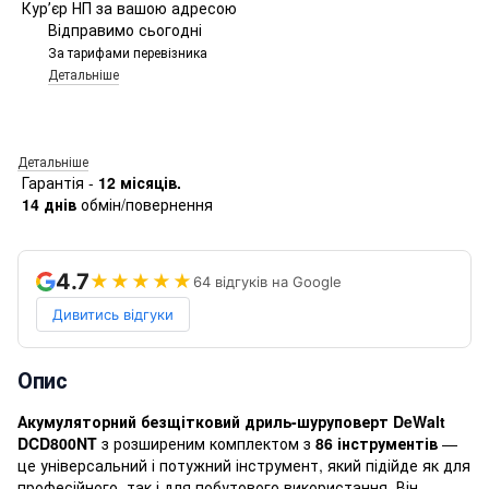
Курʼєр НП за вашою адресою
Відправимо сьогодні
За тарифами перевізника
Детальніше
Детальніше
Гарантія -
12 місяців.
14 днів
обмін/повернення
4.7
★★★★★
64 відгуків на Google
Дивитись відгуки
Опис
Акумуляторний безщітковий дриль-шуруповерт DeWalt
DCD800NT
з розширеним комплектом з
86 інструментів
—
це універсальний і потужний інструмент, який підійде як для
професійного, так і для побутового використання. Він