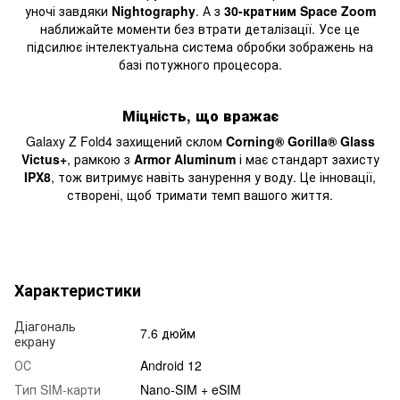
уночі завдяки
Nightography
. А з
30-кратним Space Zoom
наближайте моменти без втрати деталізації. Усе це
підсилює інтелектуальна система обробки зображень на
базі потужного процесора.
Міцність, що вражає
Galaxy Z Fold4 захищений склом
Corning® Gorilla® Glass
Victus+
, рамкою з
Armor Aluminum
і має стандарт захисту
IPX8
, тож витримує навіть занурення у воду. Це інновації,
створені, щоб тримати темп вашого життя.
Характеристики
Діагональ
7.6 дюйм
екрану
ОС
Android 12
Тип SIM-карти
Nano-SIM + eSIM