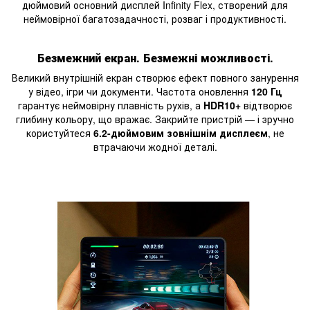
дюймовий основний дисплей Infinity Flex, створений для
неймовірної багатозадачності, розваг і продуктивності.
Безмежний
екр
ан. Безмежні можливо
сті.
Великий внутрішній екран створює ефект повного занурення
у відео, ігри чи документи. Частота оновлення
120 Гц
гарантує неймовірну плавність рухів, а
HDR10+
відтворює
глибину кольору, що вражає. Закрийте пристрій — і зручно
користуйтеся
6.2-дюймовим зовнішнім дисплеєм
, не
втрачаючи жодної деталі.