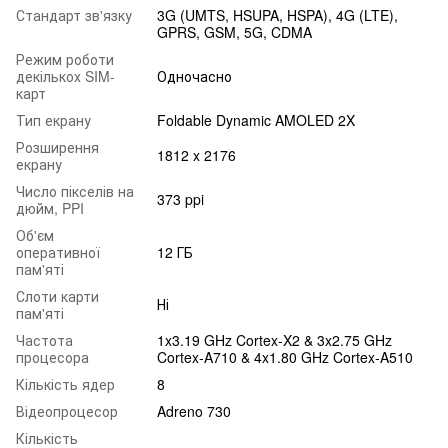
Стандарт зв'язку
3G (UMTS, HSUPA, HSPA), 4G (LTE),
GPRS, GSM, 5G, CDMA
Режим роботи
декількох SIM-
Одночасно
карт
Тип екрану
Foldable Dynamic AMOLED 2X
Розширення
1812 x 2176
екрану
Число пікселів на
373 ppi
дюйм, PPI
Об'єм
оперативної
12 ГБ
пам'яті
Слоти карти
Ні
пам'яті
Частота
1x3.19 GHz Cortex-X2 & 3x2.75 GHz
процесора
Cortex-A710 & 4x1.80 GHz Cortex-A510
Кількість ядер
8
Відеопроцесор
Adreno 730
Кількість