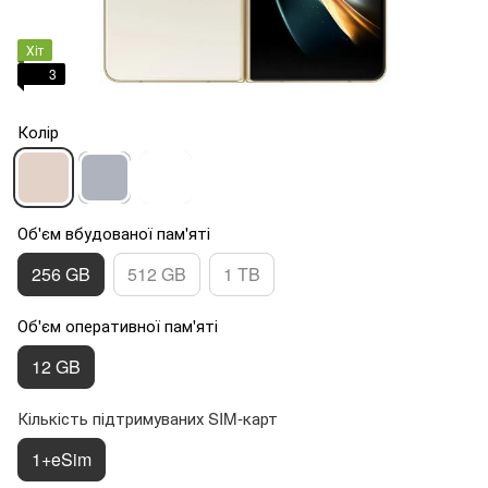
Хіт
3
Колір
Об'єм вбудованої пам'яті
256 GB
512 GB
1 TB
Об'єм оперативної пам'яті
12 GB
Кількість підтримуваних SIM-карт
1+eSim