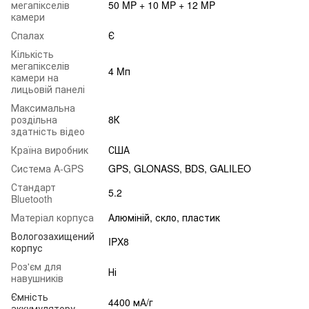
мегапікселів
50 MP + 10 MP + 12 MP
камери
Спалах
Є
Кількість
мегапікселів
4 Mп
камери на
лицьовій панелі
Максимальна
роздільна
8К
здатність відео
Країна виробник
США
Система A-GPS
GPS, GLONASS, BDS, GALILEO
Стандарт
5.2
Bluetooth
Матеріал корпуса
Алюміній, скло, пластик
Вологозахищений
IPX8
корпус
Роз'єм для
Ні
навушників
Ємність
4400 мА/г
аккумулятору