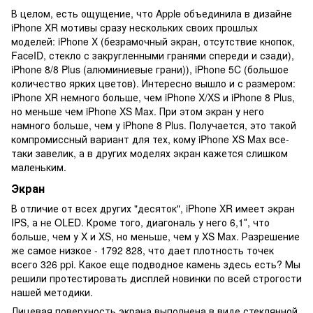
В целом, есть ощущение, что Apple объединила в дизайне
iPhone XR мотивы сразу нескольких своих прошлых
моделей: iPhone X (безрамочный экран, отсутствие кнопок,
FaceID, стекло с закругленными гранями спереди и сзади),
iPhone 8/8 Plus (алюминиевые грани)), iPhone 5C (большое
количество ярких цветов). Интересно вышло и с размером:
iPhone XR немного больше, чем iPhone X/XS и iPhone 8 Plus,
но меньше чем iPhone XS Max. При этом экран у него
намного больше, чем у iPhone 8 Plus. Получается, это такой
компромиссный вариант для тех, кому iPhone XS Max все-
таки завелик, а в других моделях экран кажется слишком
маленьким.
Экран
В отличие от всех других "десяток", iPhone XR имеет экран
IPS, а не OLED. Кроме того, диагональ у него 6,1″, что
больше, чем у X и XS, но меньше, чем у XS Max. Разрешение
же самое низкое - 1792 828, что дает плотность точек
всего 326 ppi. Какое еще подводное камень здесь есть? Мы
решили протестировать дисплей новинки по всей строгости
нашей методики.
Лицевая поверхность экрана выполнена в виде стеклянной