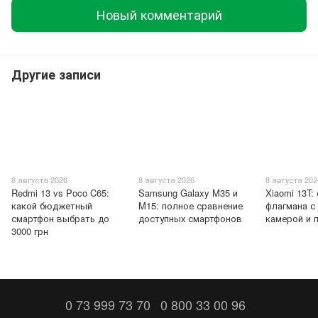
Новый комментарий
Другие записи
8 августа 2026
8 августа 2026
8 августа 202
Redmi 13 vs Poco C65:
Samsung Galaxy M35 и
Xiaomi 13T:
какой бюджетный
M15: полное сравнение
флагмана с
смартфон выбрать до
доступных смартфонов
камерой и 
3000 грн
0 73 999 73 70
0 800 33 00 96