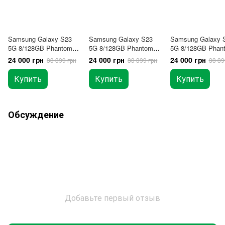
Samsung Galaxy S23
Samsung Galaxy S23
Samsung Galaxy 
5G 8/128GB Phantom
5G 8/128GB Phantom
5G 8/128GB Phan
Black 2Sim
Cream (SM-S911B/DS)
Lavender (SM-
24 000 грн
24 000 грн
24 000 грн
33 399 грн
33 399 грн
33 39
2Sim
S911B/DS) 2Sim
Купить
Купить
Купить
Обсуждение
Добавьте первый отзыв