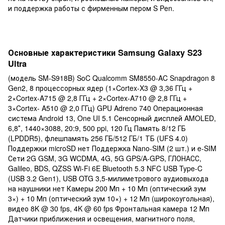
и поддержка работы с фирменным пером S Pen.
Основные характеристики Samsung Galaxy S23
Ultra
(модель SM-S918B) SoC Qualcomm SM8550-AC Snapdragon 8
Gen2, 8 процессорных ядер (1×Cortex-X3 @ 3,36 ГГц +
2×Cortex-A715 @ 2,8 ГГц + 2×Cortex-A710 @ 2,8 ГГц +
3×Cortex- A510 @ 2,0 ГГц) GPU Adreno 740 Операционная
система Android 13, One UI 5.1 Сенсорный дисплей AMOLED,
6,8″, 1440×3088, 20:9, 500 ppi, 120 Гц Память 8/12 ГБ
(LPDDR5), флешпамять 256 ГБ/512 ГБ/1 ТБ (UFS 4.0)
Поддержки microSD нет Поддержка Nano-SIM (2 шт.) и e-SIM
Сети 2G GSM, 3G WCDMA, 4G, 5G GPS/A-GPS, ГЛОНАСС,
Galileo, BDS, QZSS Wi-Fi 6E Bluetooth 5.3 NFC USB Type-C
(USB 3.2 Gen1), USB OTG 3,5-милиметрового аудиовыхода
на наушники нет Камеры 200 Мп + 10 Мп (оптический зум
3×) + 10 Мп (оптический зум 10×) + 12 Мп (широкоугольная),
видео 8K @ 30 fps, 4K @ 60 fps Фронтальная камера 12 Мп
Датчики приближения и освещения, магнитного поля,