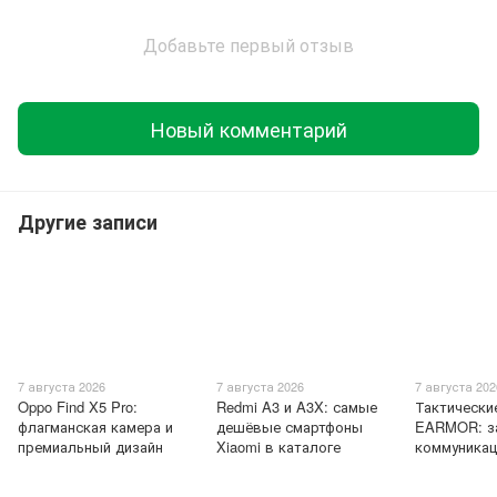
Добавьте первый отзыв
Новый комментарий
Другие записи
7 августа 2026
7 августа 2026
7 августа 202
Oppo Find X5 Pro:
Redmi A3 и A3X: самые
Тактически
флагманская камера и
дешёвые смартфоны
EARMOR: за
премиальный дизайн
Xiaomi в каталоге
коммуникац