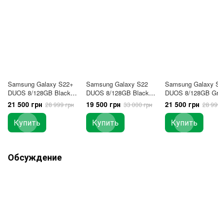
Samsung Galaxy S22+
Samsung Galaxy S22
Samsung Galaxy 
DUOS 8/128GB Black
DUOS 8/128GB Black
DUOS 8/128GB Gr
(SM-S906B/DS)
(SM-S901BZKD)
(SM-S906B/DS)
21 500 грн
19 500 грн
21 500 грн
28 999 грн
33 000 грн
28 99
(Original)
(Original)
Купить
Купить
Купить
Обсуждение