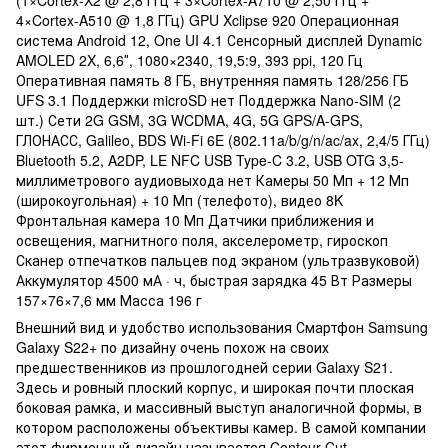
4×Cortex-A510 @ 1,8 ГГц) GPU Xclipse 920 Операционная
система Android 12, One UI 4.1 Сенсорный дисплей Dynamic
AMOLED 2X, 6,6″, 1080×2340, 19,5:9, 393 ppi, 120 Гц
Оперативная память 8 ГБ, внутренняя память 128/256 ГБ
UFS 3.1 Поддержки microSD нет Поддержка Nano-SIM (2
шт.) Сети 2G GSM, 3G WCDMA, 4G, 5G GPS/A-GPS,
ГЛОНАСС, Galileo, BDS Wi-Fi 6E (802.11a/b/g/n/ac/ax, 2,4/5 ГГц)
Bluetooth 5.2, A2DP, LE NFC USB Type-C 3.2, USB OTG 3,5-
миллиметрового аудиовыхода нет Камеры 50 Мп + 12 Мп
(широкоугольная) + 10 Мп (телефото), видео 8K
Фронтальная камера 10 Мп Датчики приближения и
освещения, магнитного поля, акселерометр, гироскоп
Сканер отпечатков пальцев под экраном (ультразвуковой)
Аккумулятор 4500 мА · ч, быстрая зарядка 45 Вт Размеры
157×76×7,6 мм Масса 196 г
Внешний вид и удобство использования Смартфон Samsung
Galaxy S22+ по дизайну очень похож на своих
предшественников из прошлогодней серии Galaxy S21.
Здесь и ровный плоский корпус, и широкая почти плоская
боковая рамка, и массивный выступ аналогичной формы, в
котором расположены объективы камер. В самой компании
этот фирменный дизайн называется Contour-Cut.