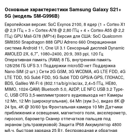
Основные характеристики Samsung Galaxy S21+
5G (модель SM-G996B)
Европейская версия: SoC Exynos 2100, 8 ядер (1 × Cortex-X1
@ 2,9 ГГц + 3 × Cortex-A78 @ 2,80 ГГц + 4 × Cortex-A55 @ 2,2
ГГц) GPU Mali-G78 (MP14) Версия для США: SoC Qualcomm
SM8350 Snapdragon 888 GPU Adreno 660 Операционная
система Android 11, One UI 3.1 Сенсорный дисплей Dynamic
AMOLED 2X, 6,7″, 1080×2400, 20:9, 393 ppi, 120 Гц
Оперативная память (RAM) 8 ГБ, внутренняя память
128/256 ГБ UFS 3.1 Поддержки microSD нет Поддержка
Nano-SIM (2 шт.) Сети 2G GSM, 3G WCDMA, 4G LTE FDD, 4G
LTE TDD, 5G Sub6 FDD, 5G Sub6 TDD GPS/A-GPS, ГЛОНАСС,
BDS, Galileo Wi-Fi 6 (802.11a/b/g/n/ac/ax, 2,4+5 ГГц, HE80,
MIMO, 1024-QAM) Bluetooth 5.0, A2DP, LE NFC USB 3.2 Type-
C, USB OTG 3,5-миллиметрового аудиовыхода нет Камеры
12 Мп, 12 Мп (широкоугольная), 64 Мп (зум 3×), видео 8K @
24 fps, 4K @ 30/60 fps Фронтальная камера 10 Мп Датчики
приближения и освещения, магнитного поля, акселерометр,
гироскоп, барометр Сканер отпечатков пальцев под
экраном (ультразвуковой) Защита IP68 Аккумулятор 4800
мА·ч, быстрая зарядка 25 Вт, беспроводная и обратная