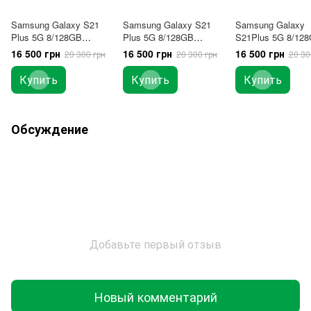
Samsung Galaxy S21
Samsung Galaxy S21
Samsung Galaxy
Plus 5G 8/128GB
Plus 5G 8/128GB
S21Plus 5G 8/12
Фантомный черный
Фантомный
Фантомный
16 500 грн
16 500 грн
16 500 грн
20 300 грн
20 300 грн
20 30
1Sim (SM-
серебристый 1Sim
фиолетовый 1Sim
G996BZSDSEK) USA
(SM-G996BZSDSEK)
G996BZSDSEK) 
Купить
Купить
Купить
USA
Обсуждение
Добавьте первый отзыв
Новый комментарий