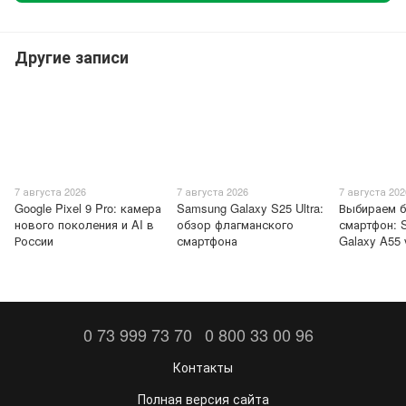
Другие записи
7 августа 2026
7 августа 2026
7 августа 202
Google Pixel 9 Pro: камера
Samsung Galaxy S25 Ultra:
Выбираем 
нового поколения и AI в
обзор флагманского
смартфон: 
России
смартфона
Galaxy A55 
0 73 999 73 70
0 800 33 00 96
Контакты
Полная версия сайта