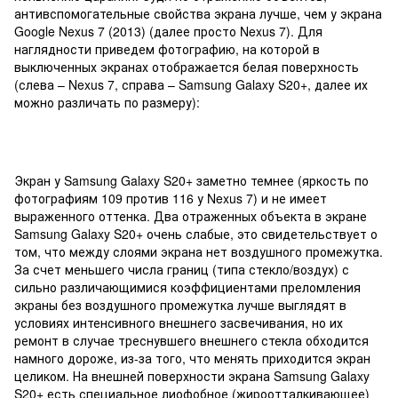
антивспомогательные свойства экрана лучше, чем у экрана
Google Nexus 7 (2013) (далее просто Nexus 7). Для
наглядности приведем фотографию, на которой в
выключенных экранах отображается белая поверхность
(слева – Nexus 7, справа – Samsung Galaxy S20+, далее их
можно различать по размеру):
Экран у Samsung Galaxy S20+ заметно темнее (яркость по
фотографиям 109 против 116 у Nexus 7) и не имеет
выраженного оттенка. Два отраженных объекта в экране
Samsung Galaxy S20+ очень слабые, это свидетельствует о
том, что между слоями экрана нет воздушного промежутка.
За счет меньшего числа границ (типа стекло/воздух) с
сильно различающимися коэффициентами преломления
экраны без воздушного промежутка лучше выглядят в
условиях интенсивного внешнего засвечивания, но их
ремонт в случае треснувшего внешнего стекла обходится
намного дороже, из-за того, что менять приходится экран
целиком. На внешней поверхности экрана Samsung Galaxy
S20+ есть специальное лиофобное (жироотталкивающее)