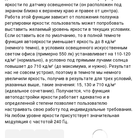
яркости по датчику освещенности (он расположен под
экраном близко к верхнему краю и правее от центра).
Работа этой функции зависит от положения ползунка
регулировки яркости: пользователь может попробовать
выставить желаемый уровень яркости в текущих условиях.
Если оставить все по умолчанию, то в полной темноте
функция автояркости уменьшает яркость до 8 кд/м²
(немного темно), в условиях освещенного искусственным
светом офиса (примерно 550 лк) устанавливает на 110-120
кд/м² (нормально), а условно под прямыми лучами солнца
повышает до 710 кд/м² (до максимума, и нужно). Результат
нас не совсем устроил, поэтому в темноте мы немного
увеличили яркость, получив в результате для трех условий,
указанных выше, такие значения: 15, 130 и 710 кд/м²
(идеальное сочетание). Получается, что функция
автоподстройки яркости работает адекватно и в
определенной степени позволяет пользователю
настраивать свою работу под индивидуальные требования.
На любом уровне яркости присутствует значительная
модуляция с частотой 240 Гц.