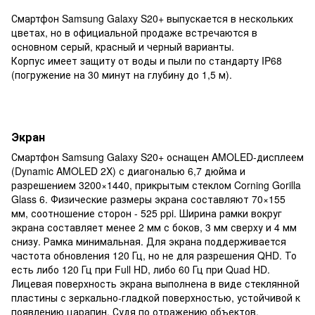
Смартфон Samsung Galaxy S20+ выпускается в нескольких
цветах, но в официальной продаже встречаются в
основном серый, красный и черный варианты.
Корпус имеет защиту от воды и пыли по стандарту IP68
(погружение на 30 минут на глубину до 1,5 м).
Экран
Смартфон Samsung Galaxy S20+ оснащен AMOLED-дисплеем
(Dynamic AMOLED 2X) с диагональю 6,7 дюйма и
разрешением 3200×1440, прикрытым стеклом Corning Gorilla
Glass 6. Физические размеры экрана составляют 70×155
мм, соотношение сторон - 525 ppi. Ширина рамки вокруг
экрана составляет менее 2 мм с боков, 3 мм сверху и 4 мм
снизу. Рамка минимальная. Для экрана поддерживается
частота обновления 120 Гц, но не для разрешения QHD. То
есть либо 120 Гц при Full HD, либо 60 Гц при Quad HD.
Лицевая поверхность экрана выполнена в виде стеклянной
пластины с зеркально-гладкой поверхностью, устойчивой к
появлению царапин. Судя по отражению объектов,