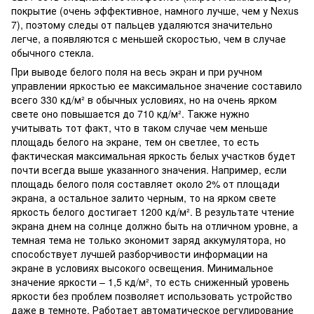
покрытие (очень эффективное, намного лучше, чем у Nexus
7), поэтому следы от пальцев удаляются значительно
легче, а появляются с меньшей скоростью, чем в случае
обычного стекла.
При выводе белого поля на весь экран и при ручном
управлении яркостью ее максимальное значение составило
всего 330 кд/м² в обычных условиях, но на очень ярком
свете оно повышается до 710 кд/м². Также нужно
учитывать тот факт, что в таком случае чем меньше
площадь белого на экране, тем он светлее, то есть
фактическая максимальная яркость белых участков будет
почти всегда выше указанного значения. Например, если
площадь белого поля составляет около 2% от площади
экрана, а остальное залито черным, то на ярком свете
яркость белого достигает 1200 кд/м². В результате чтение
экрана днем на солнце должно быть на отличном уровне, а
темная тема не только экономит заряд аккумулятора, но
способствует лучшей разборчивости информации на
экране в условиях высокого освещения. Минимальное
значение яркости – 1,5 кд/м², то есть сниженный уровень
яркости без проблем позволяет использовать устройство
даже в темноте. Работает автоматическое регулирование