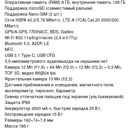
Оперативная память (RAM) 8 ГБ, внутренняя память 128 ГБ
Поддержка microSD (совместимый разъем)
Поддержка Nano-SIM (2 шт.)
Сети HSPA 42,2/5,76 Мбит/с, LTE-A (7CA) Cat.20 2000/200
Мбит/с
GPS/A-GPS, ГЛОНАСС, BDS, Galileo
Wi-Fi 802.11a/b/g/n/ac/ax (2,4 и 5 ГГц)
Bluetooth 5.0, A2DP, LE
NFC
USB 3.1 Type-C, USB OTG
3,5-миллиметрового аудиовыхода на наушники нет
Камера 12 Мп (f/1,8) + 64 Мп (f/2,0) + 12 Мп (f/2,2) + 0,3 Мп,
TOF 3D, видео 8K@24 fps
Фронтальная камера 10 Мп (f/2,2)
Датчики приближения и освещения, магнитного поля,
акселерометр, гироскоп, барометр
Сканер отпечатков пальцев под экраном (ультразвуковой)
Защита IP68
Аккумулятор 4500 мА·ч, быстрая зарядка 25 Вт,
беспроводная зарядка 15 Вт
Размеры 162×74×7,8 мм
Масса 186 г