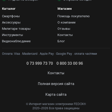
Тип двигателя: одноцилиндровый 2-х тактный
Каталог
Магазин
Источник питания: бензин А-92/95 + масло для 2х
тактных двигателей
Смартфоны
Помощь покупателю
Аксессуары
О компании
Уровень мощности звука - 110 дБ(А)
Милитари товары
Отзывы
Старт: ручной (Easy start)
Инструменты
Контакты
Тип масляного насоса: автоматический
Видеонаблюдение
Блог
Вес - 5,9 кг
КОМПЛЕКТАЦИЯ
:
Оплата: Visa · Mastercard · Apple Pay · Google Pay · оплата частями
Пила Makita EA6100 P45E
0 73 999 73 70
0 800 33 00 96
Шина 40 см - 1 шт.
Цепь - 1 шт.
Контакты
Инструкция
Полная версия сайта
Чехол на шину
Набор инструментов
Карта сайта
Гарантийный талон (36 месяцев).
©️ Интернет-магазин электроники FEDOX®
2020–2026 Все права защищены