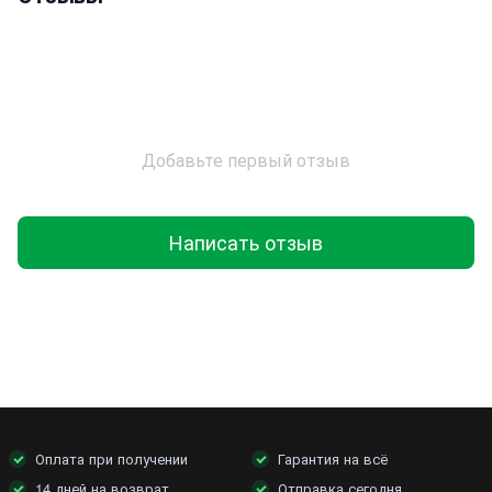
Улучшенная система зажигания
Металлические кулачки на храповом колесе
Сбалансированная конструкция
Двухступенчатая очистка воздуха
Быстросъемный воздушный фильтр (облегчает
Добавьте первый отзыв
обслуживание инструмента)
ХАРАКТЕРИСТИКИ
:
Написать отзыв
Рабочий объем цилиндра - 61 см3
Мощность - 3.8 кВт / 5.1 л.с.
Шаг цепи - 0,325"
Длина шины - 40 см
Количество оборотов на холостом ходу - 2800 об/мин.
Количество оборотов max - 12000 об/мин
Объем масляного бака: 400 мл
Оплата при получении
Гарантия на всё
Объем топливного бака: 700 мл
14 дней на возврат
Отправка сегодня