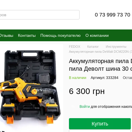
0 73 999 73 70
Отзывы
Контакты
Помощь покупателю
О компании
FEDOX
Каталог
Инструменты
Аккумуляторная пила DeWalt DCM220N (3
Аккумуляторная пила 
пила Деволт шина 30 
В наличии
Артикул: 333284
Оста
6 300 грн
Войти
для отображения накопи
%
Купить