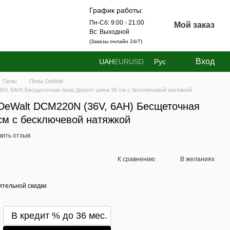
График работы:
Пн-Сб: 9:00 - 21:00
Мой заказ
Вс: Выходной
(Заказы онлайн 24/7)
Вход
UAH
EUR
USD
Рус
Пилы
Пилы DeWalt
6V, 6AH) Бесщеточная пила Деволт шина 30 см с бесключевой натяжкой
DeWalt DCM220N (36V, 6AH) Бесщеточная
см с бесключевой натяжкой
вить отзыв
К сравнению
В желаниях
тельной скидки
В кредит % до 36 мес.