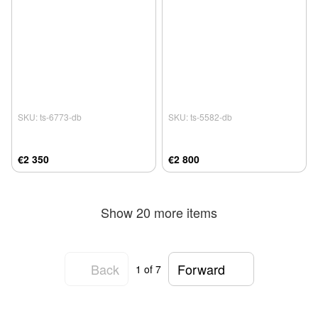
SKU: ts-6773-db
SKU: ts-5582-db
€2 350
€2 800
Show 20 more items
Back
Forward
1
of 7