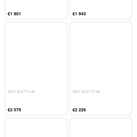
€1 801
€1 943
SKU: ts-6771-db
SKU: ts-6772-db
€2 075
€2 226