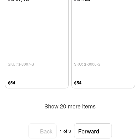
SKU: ts-3007-S
SKU: ts-3006-S
€54
€54
Show 20 more items
Back
Forward
1
of 3