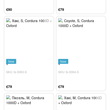
€90
€79
New
New
SKU: ts-3063-S
SKU: ts-3064-S
€79
€79