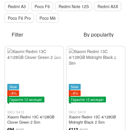
Redmi A3
Poco F6
Redmi Note 12S
Redmi A3X
Poco F6 Pro
Poco M6
Filter
By popularity
New
New
−8%
−8%
Гарантія 12 місяців!
Гарантія 12 місяців!
SKU: 5412
SKU: 5413
Xiaomi Redmi 13C 4/128GB
Xiaomi Redmi 13C 4/128GB
Clover Green 2 Sim
Midnight Black 2 Sim
€94
€112
€102
€123