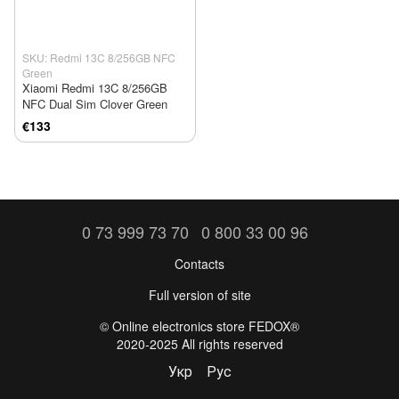
SKU: Redmi 13C 8/256GB NFC
Green
Xiaomi Redmi 13C 8/256GB
NFC Dual Sim Clover Green
€133
0 73 999 73 70
0 800 33 00 96
Contacts
Full version of site
©️ Online electronics store FEDOX®
2020-2025 All rights reserved
Укр
Рус