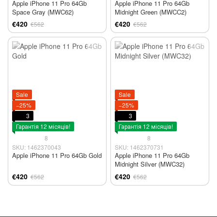
Apple iPhone 11 Pro 64Gb
Apple iPhone 11 Pro 64Gb
Space Gray (MWC62)
Midnight Green (MWCC2)
€420
€420
€562
€562
Sale
Sale
−25%
−25%
3
3
Гарантія 12 місяців!
Гарантія 12 місяців!
8
8
SKU: 1462370043
SKU: 1462370731
Apple iPhone 11 Pro 64Gb Gold
Apple iPhone 11 Pro 64Gb
Midnight Silver (MWC32)
€420
€420
€562
€562